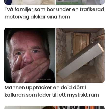
Två familjer som bor under en trafikerad
motorväg älskar sina hem
Mannen upptäcker en dold dörr i
källaren som leder till ett mystiskt rum