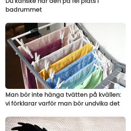
Du kanske har den på fel plats i
badrummet
Man bör inte hänga tvätten på kvällen:
vi förklarar varför man bör undvika det