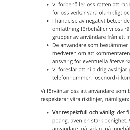
Vi förbehåller oss rätten att ra
för oss verkar vara olämpligt och
I händelse av negativt beteende
omfattning förbehåller vi oss rä
grupper av användare från att i
De användare som bestämmer si
medveten om att kommentaren ä
ansvarig för eventuella återver
Vi föreslår att ni aldrig avslöja
telefonnummer, lösenord) i kom
Vi förväntar oss att användare som
respekterar våra riktlinjer, nämligen:
Var respektfull och vänlig
: det f
poäng, även en stark oenighet. 
användare, på sidan, på innehål