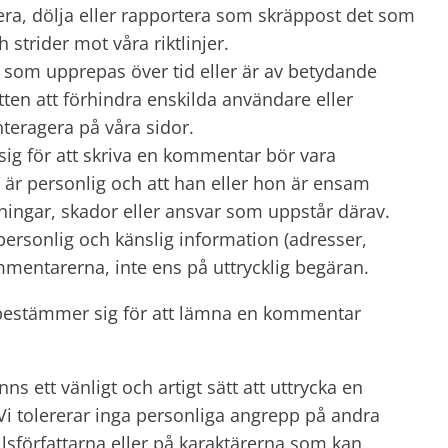
dera, dölja eller rapportera som skräppost det som
 strider mot våra riktlinjer.
 som upprepas över tid eller är av betydande
tten att förhindra enskilda användare eller
nteragera på våra sidor.
g för att skriva en kommentar bör vara
r personlig och att han eller hon är ensam
kningar, skador eller ansvar som uppstår därav.
r personlig och känslig information (adresser,
mentarerna, inte ens på uttrycklig begäran.
 bestämmer sig för att lämna en kommentar
inns ett vänligt och artigt sätt att uttrycka en
Vi tolererar inga personliga angrepp på andra
lsförfattarna eller på karaktärerna som kan