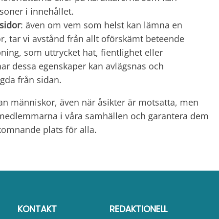
oner i innehållet.
 sidor
: även om vem som helst kan lämna en
, tar vi avstånd från allt oförskämt beteende
ng, som uttrycket hat, fientlighet eller
har dessa egenskaper kan avlägsnas och
gda från sidan.
lan människor, även när åsikter är motsatta, men
da medlemmarna i våra samhällen och garantera dem
komnande plats för alla.
KONTAKT
REDAKTIONELL