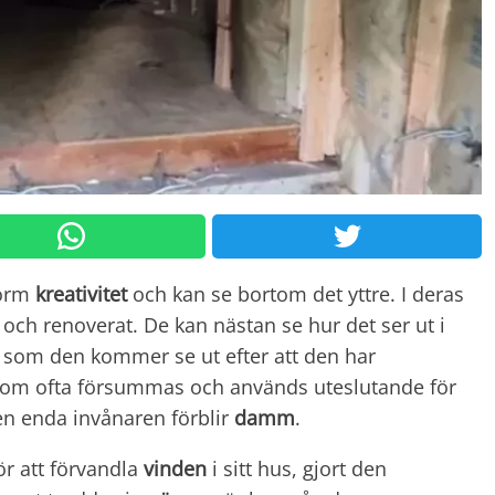
norm
kreativitet
och kan se bortom det yttre. I deras
och renoverat. De kan nästan se hur det ser ut i
ts som den kommer se ut efter att den har
som ofta försummas och används uteslutande för
den enda invånaren förblir
damm
.
r att förvandla
vinden
i sitt hus, gjort den