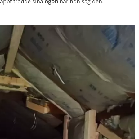
nappt trodde sina
ögon
när hon såg den.