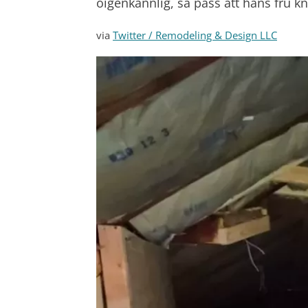
oigenkännlig, så pass att hans fru k
via
Twitter / Remodeling & Design LLC