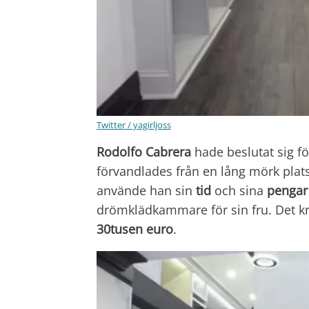
Twitter / yagirljoss
Rodolfo Cabrera
hade beslutat sig för
förvandlades från en lång mörk plats 
använde han sin
tid
och sina
pengar
drömklädkammare för sin fru. Det kr
30tusen euro
.