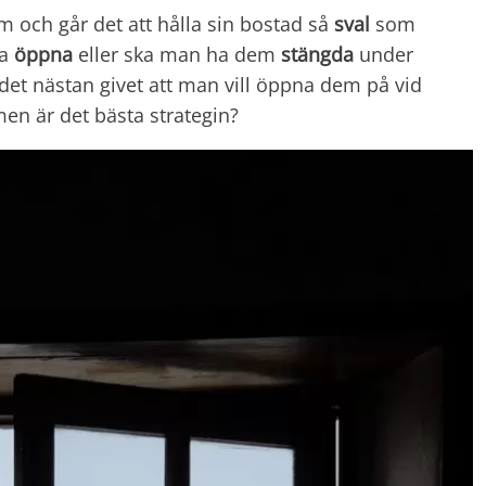
 och går det att hålla sin bostad så
sval
som
na
öppna
eller ska man ha dem
stängda
under
et nästan givet att man vill öppna dem på vid
, men är det bästa strategin?