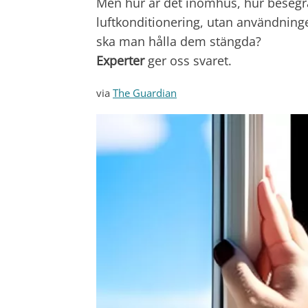
Men hur är det inomhus, hur besegra
luftkonditionering, utan användnin
ska man hålla dem stängda?
Experter
ger oss svaret.
via
The Guardian