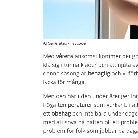
AI Generated - Psycode
Med
vårens
ankomst kommer det goda
klä sig i tunna kläder och att njuta 
denna säsong är
behaglig
och vi för
lycka för många.
Men den här tiden under året ger in
höga
temperaturer
som verkar bli al
ett
obehag
och inte bara under dage
med att sova på natten bli ett probl
problem för folk som jobbar på dag