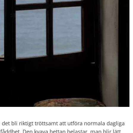
det bli riktigt tröttsamt att utföra normala dagliga
dfåddhet. Den kvava hettan belastar, man blir lätt