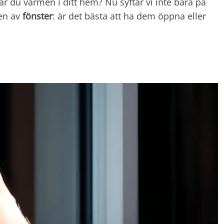
r du värmen i ditt hem? Nu syftar vi inte bara på
gen av
fönster
: är det bästa att ha dem öppna eller