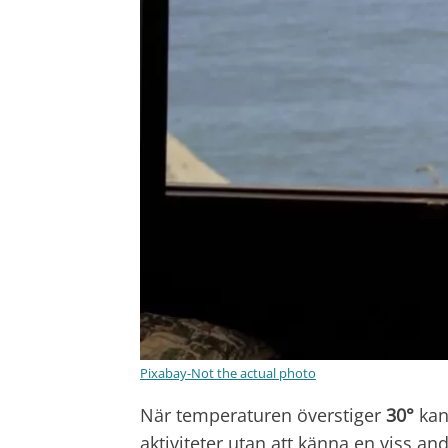
Pixabay-Not the actual photo
När temperaturen överstiger
30°
kan 
aktiviteter utan att känna en viss an