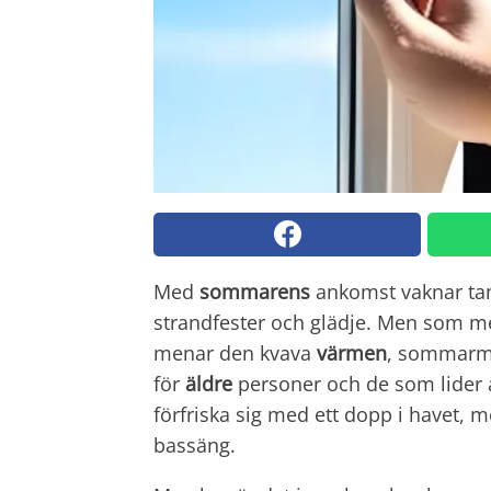
Med
sommarens
ankomst vaknar tan
strandfester och glädje. Men som med
menar den kvava
värmen
, sommarmå
för
äldre
personer och de som lider a
förfriska sig med ett dopp i havet, 
bassäng.