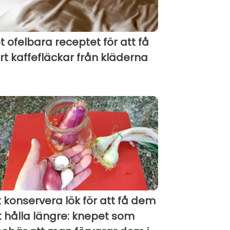
t ofelbara receptet för att få
rt kaffefläckar från kläderna
t konservera lök för att få dem
t hålla längre: knepet som