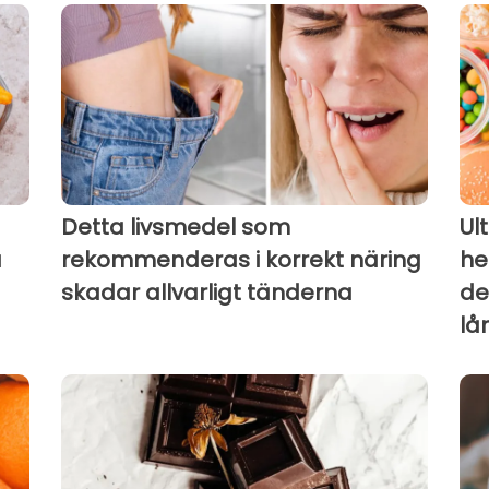
Detta livsmedel som
Ul
a
rekommenderas i korrekt näring
he
skadar allvarligt tänderna
de
lå