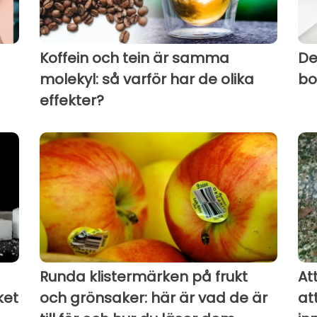
Koffein och tein är samma
De
molekyl: så varför har de olika
bo
effekter?
Runda klistermärken på frukt
At
ket
och grönsaker: här är vad de är
at