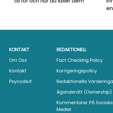
till för och hur du läser dem
in
en
KONTAKT
REDAKTIONELL
Om Oss
Fact Checking Policy
Kontakt
Korrigeringspolicy
Psycode.it
Redaktionella Värderinga
Äganderätt (Ownership)
Kommentarer På Sociala
Medier