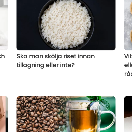
ch
Ska man skölja riset innan
Vi
tillagning eller inte?
el
rå