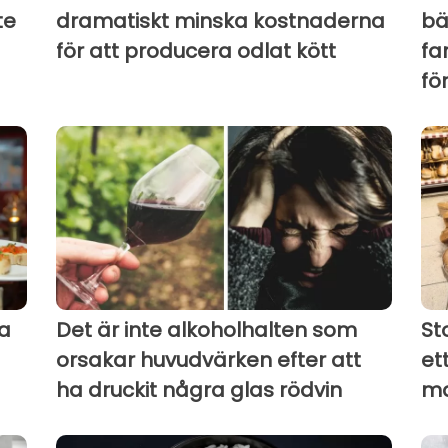
te
dramatiskt minska kostnaderna
bä
för att producera odlat kött
fa
fö
a
Det är inte alkoholhalten som
St
orsakar huvudvärken efter att
et
ha druckit några glas rödvin
ma