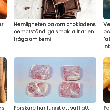
ar
Hemligheten bakom chokladens
Ve
oemotståndliga smak: allt är en
oc
fråga om kemi
"a
in
as
Forskare har funnit ett sätt att
Fo