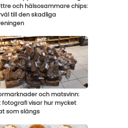
ttre och hälsosammare chips:
rväl till den skadliga
reningen
ormarknader och matsvinn:
t fotografi visar hur mycket
t som slängs