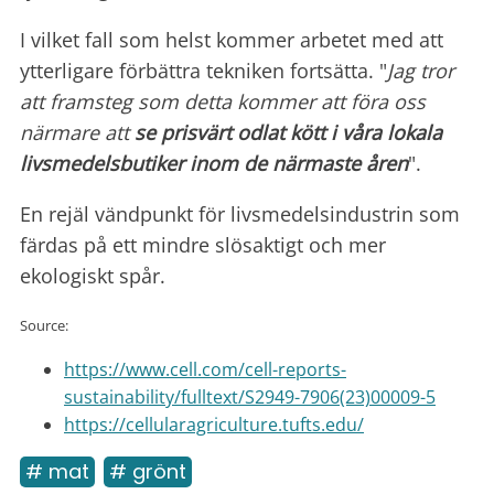
I vilket fall som helst kommer arbetet med att
ytterligare förbättra tekniken fortsätta. "
Jag tror
att framsteg som detta kommer att föra oss
närmare att
se prisvärt odlat kött i våra lokala
livsmedelsbutiker inom de närmaste åren
".
En rejäl vändpunkt för livsmedelsindustrin som
färdas på ett mindre slösaktigt och mer
ekologiskt spår.
Source:
https://www.cell.com/cell-reports-
sustainability/fulltext/S2949-7906(23)00009-5
https://cellularagriculture.tufts.edu/
# mat
# grönt