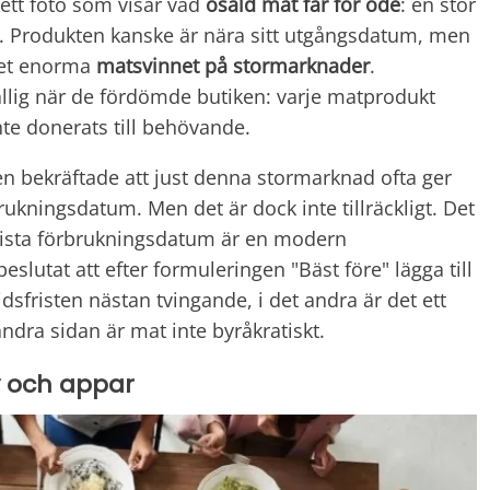
tt foto som visar vad
osåld mat får för öde
: en stor
 Produkten kanske är nära sitt utgångsdatum, men
 det enorma
matsvinnet på stormarknader
.
lig när de fördömde butiken: varje matprodukt
te donerats till behövande.
 bekräftade att just denna stormarknad ofta ger
rukningsdatum. Men det är dock inte tillräckligt. Det
 sista förbrukningsdatum är en modern
beslutat att efter formuleringen "Bäst före" lägga till
 tidsfristen nästan tvingande, i det andra är det ett
ndra sidan är mat inte byråkratiskt.
tiv och appar