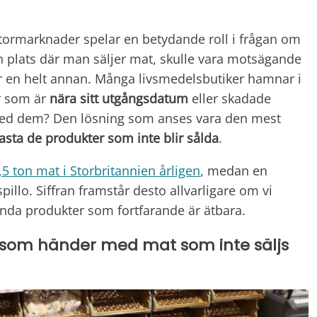
tormarknader spelar en betydande roll i frågan om
en plats där man säljer mat, skulle vara motsägande
r en helt annan. Många livsmedelsbutiker hamnar i
r som är
nära sitt utgångsdatum
eller skadade
med dem? Den lösning som anses vara den mest
asta de produkter som inte blir sålda
.
,5 ton mat i Storbritannien årligen
, medan en
 spillo. Siffran framstår desto allvarligare om vi
ända produkter som fortfarande är ätbara.
ad som händer med mat som inte säljs