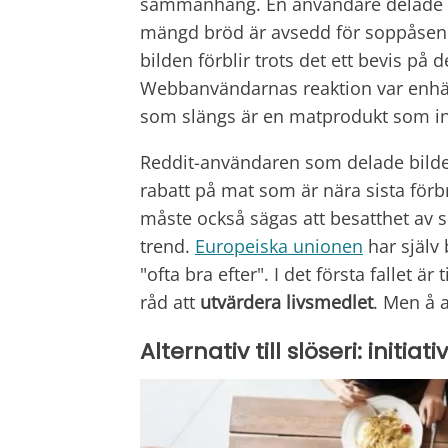
sammanhang. En användare delade e
mängd bröd är avsedd för soppåsen.
bilden förblir trots det ett bevis på
Webbanvändarnas reaktion var enhäl
som slängs är en matprodukt som in
Reddit-användaren som delade bilden
rabatt på mat som är nära sista förb
måste också sägas att besatthet av
trend.
Europeiska unionen
har själv 
"ofta bra efter". I det första fallet är
råd att
utvärdera livsmedlet
. Men å a
Alternativ till slöseri: initia