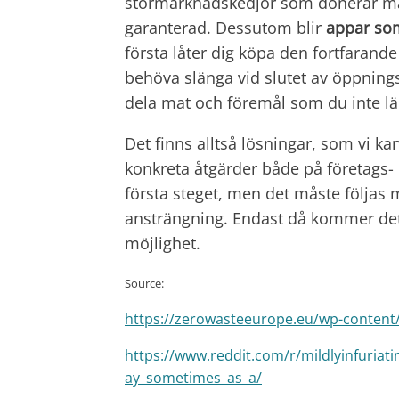
stormarknadskedjor som donerar mat 
garanterad. Dessutom blir
appar so
första låter dig köpa den fortfaran
behöva slänga vid slutet av öppnings
dela mat och föremål som du inte l
Det finns alltså lösningar, som vi k
konkreta åtgärder både på företags- o
första steget, men det måste följas
ansträngning. Endast då kommer det a
möjlighet.
Source:
https://zerowasteeurope.eu/wp-content
https://www.reddit.com/r/mildlyinfuri
ay_sometimes_as_a/