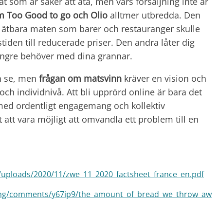
som är säker att äta, men vars försäljning inte är
m Too Good to go och Olio
alltmer utbredda. Den
de ätbara maten som barer och restauranger skulle
tiden till reducerade priser. Den andra låter dig
ängre behöver med dina grannar.
an se, men
frågan om matsvinn
kräver en vision och
ch individnivå. Att bli upprörd online är bara det
 med ordentligt engagemang och kollektiv
tt vara möjligt att omvandla ett problem till en
/uploads/2020/11/zwe_11_2020_factsheet_france_en.pdf
ating/comments/y67ip9/the_amount_of_bread_we_throw_aw