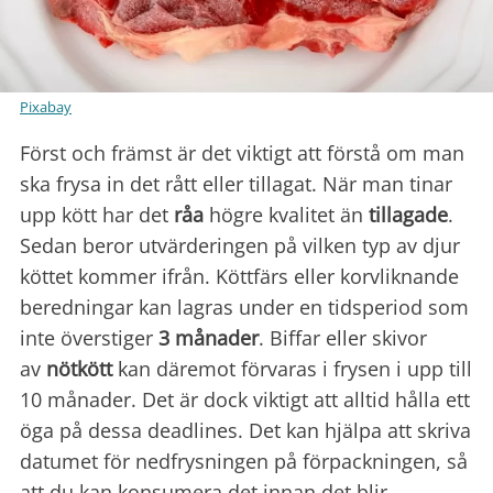
Pixabay
Först och främst är det viktigt att förstå om man
ska frysa in det rått eller tillagat. När man tinar
upp kött har det
råa
högre kvalitet än
tillagade
.
Sedan beror utvärderingen på vilken typ av djur
köttet kommer ifrån. Köttfärs eller korvliknande
beredningar kan lagras under en tidsperiod som
inte överstiger
3 månader
. Biffar eller skivor
av
nötkött
kan däremot förvaras i frysen i upp till
10 månader. Det är dock viktigt att alltid hålla ett
öga på dessa deadlines. Det kan hjälpa att skriva
datumet för nedfrysningen på förpackningen, så
att du kan konsumera det innan det blir