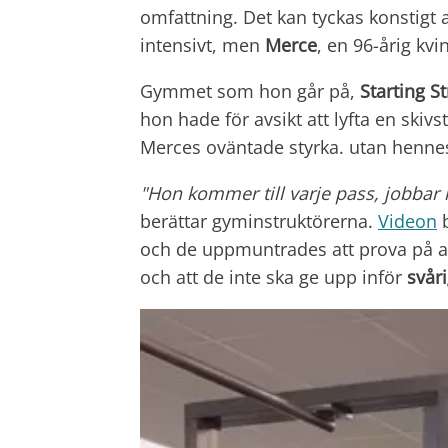
omfattning. Det kan tyckas konstigt a
intensivt, men
Merce
, en 96-årig kvi
Gymmet som hon går på,
Starting S
hon hade för avsikt att lyfta en skiv
Merces oväntade styrka. utan hennes
"Hon kommer till varje pass, jobbar h
berättar gyminstruktörerna.
Videon
b
och de uppmuntrades att prova på akt
och att de inte ska ge upp inför
svår