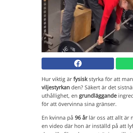
Hur viktig är
fysisk
styrka för att ma
viljestyrkan
den? Säkert är det sis
uthållighet, en
grundläggande
ingred
för att övervinna sina gränser.
En kvinna på
96 år
lär oss att allt ä
en video där hon är inställd på att l