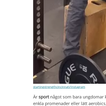
startingstrengthcincinnati/Instagram
Är
sport
något som bara ungdomar kan 
enkla promenader eller lätt aerobic