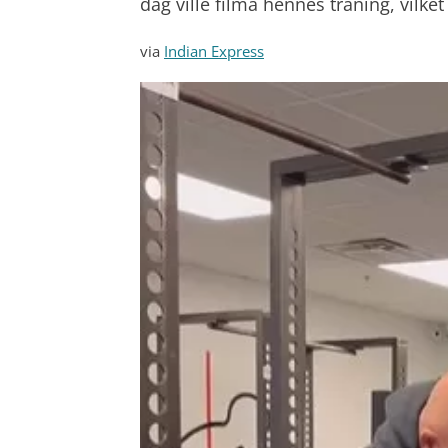
dag ville filma hennes träning, vilke
via
Indian Express