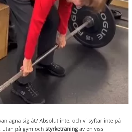
ägna sig åt? Absolut inte, och vi syftar inte på
s, utan på gym och
styrketräning
av en viss