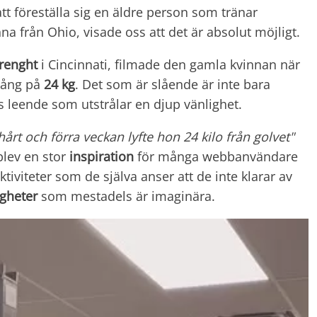
tt föreställa sig en äldre person som tränar
nna från Ohio, visade oss att det är absolut möjligt.
trenght
i Cincinnati, filmade den gamla kvinnan när
stång på
24 kg
. Det som är slående är inte bara
 leende som utstrålar en djup vänlighet.
årt och förra veckan lyfte hon 24 kilo från golvet"
lev en stor
inspiration
för många webbanvändare
iviteter som de själva anser att de inte klarar av
igheter
som mestadels är imaginära.