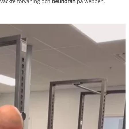
t väckte förvåning och
beundran
på webben.