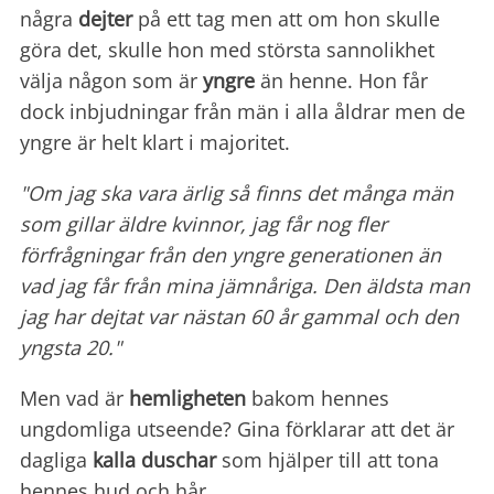
några
dejter
på ett tag men att om hon skulle
göra det, skulle hon med största sannolikhet
välja någon som är
yngre
än henne. Hon får
dock inbjudningar från män i alla åldrar men de
yngre är helt klart i majoritet.
"Om jag ska vara ärlig så finns det många män
som gillar äldre kvinnor, jag får nog fler
förfrågningar från den yngre generationen än
vad jag får från mina jämnåriga. Den äldsta man
jag har dejtat var nästan 60 år gammal och den
yngsta 20."
Men vad är
hemligheten
bakom hennes
ungdomliga utseende? Gina förklarar att det är
dagliga
kalla duschar
som hjälper till att tona
hennes hud och hår.