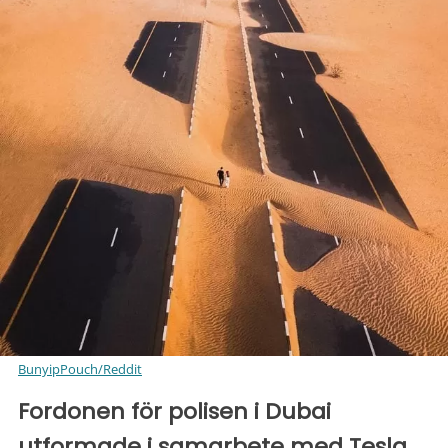
BunyipPouch/Reddit
Fordonen för polisen i Dubai
utformade i samarbete med Tesla.