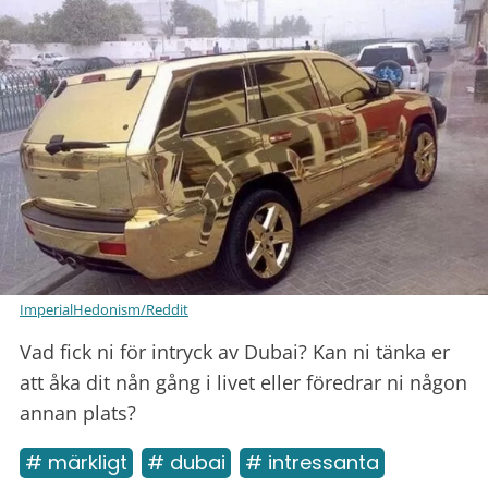
ImperialHedonism/Reddit
Vad fick ni för intryck av Dubai? Kan ni tänka er
att åka dit nån gång i livet eller föredrar ni någon
annan plats?
# märkligt
# dubai
# intressanta