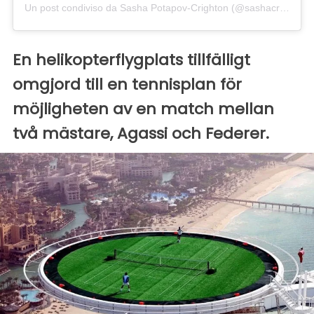
Un post condiviso da Sasha Potapov-Crighton (@sashacrighton)
En helikopterflygplats tillfälligt
omgjord till en tennisplan för
möjligheten av en match mellan
två mästare, Agassi och Federer.