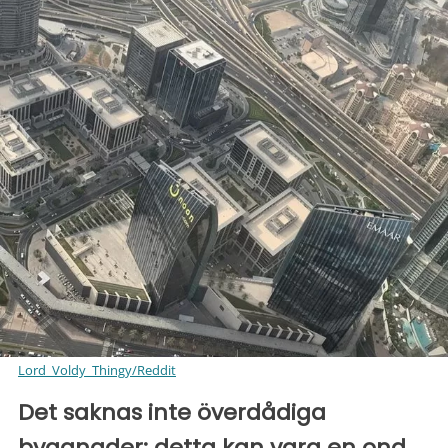
Lord_Voldy_Thingy/Reddit
Det saknas inte överdådiga
byggnader: detta kan vara en ond