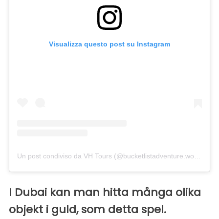
Visualizza questo post su Instagram
Un post condiviso da VH Tours (@bucketlistadventure.world)
in d
I Dubai kan man hitta många olika
objekt i guld, som detta spel.