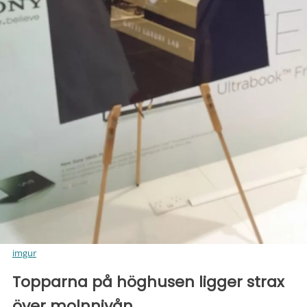
imgur
Topparna på höghusen ligger strax
över molnnivån.