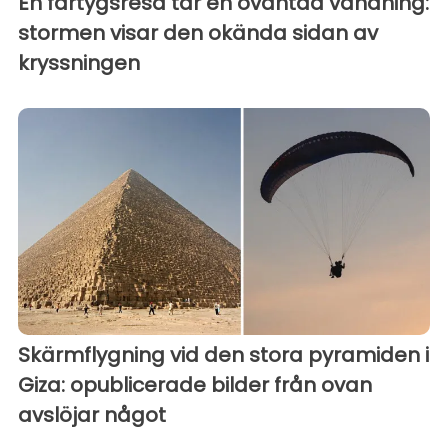
En fartygsresa tar en oväntad vändning:
stormen visar den okända sidan av
kryssningen
Skärmflygning vid den stora pyramiden i
Giza: opublicerade bilder från ovan
avslöjar något