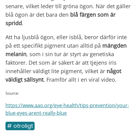
senare, vilket leder till gröna ögon. När det gäller
blå ögon är det bara den
blå färgen som är
spridd
.
Att ha ljusblå ögon, eller isblå, beror därför inte
på ett specifikt pigment utan alltid på
mängden
melanin
, som i sin tur är styrt av genetiska
faktorer. Det som är säkert är att tjejens iris
innehåller väldigt lite pigment, vilket är
något
väldigt sällsynt
. Framför allt i en viral video.
Source:
https://www.aao.org/eye-health/tips-prevention/your-
blue-eyes-arent-really-blue
# otroligt