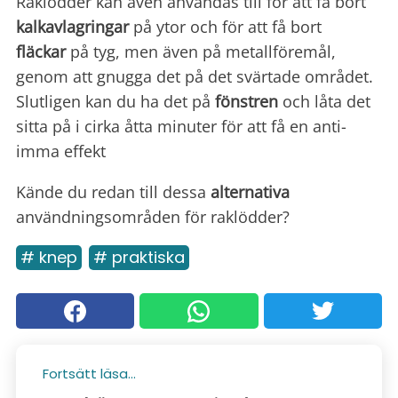
Raklödder kan även användas till för att få bort
kalkavlagringar
på ytor och för att få bort
fläckar
på tyg, men även på metallföremål,
genom att gnugga det på det svärtade området.
Slutligen kan du ha det på
fönstren
och låta det
sitta på i cirka åtta minuter för att få en anti-
imma effekt
Kände du redan till dessa
alternativa
användningsområden för raklödder?
# knep
# praktiska
Fortsätt läsa...