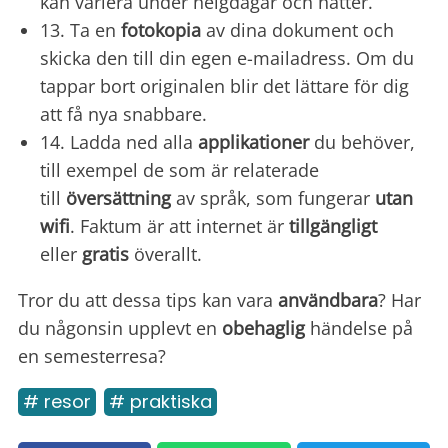
kan variera under helgdagar och nätter.
13. Ta en
fotokopia
av dina dokument och
skicka den till din egen e-mailadress. Om du
tappar bort originalen blir det lättare för dig
att få nya snabbare.
14. Ladda ned alla
applikationer
du behöver,
till exempel de som är relaterade
till
översättning
av språk, som fungerar
utan
wifi
. Faktum är att internet är
tillgängligt
eller
gratis
överallt.
Tror du att dessa tips kan vara
användbara
? Har
du någonsin upplevt en
obehaglig
händelse på
en semesterresa?
# resor
# praktiska