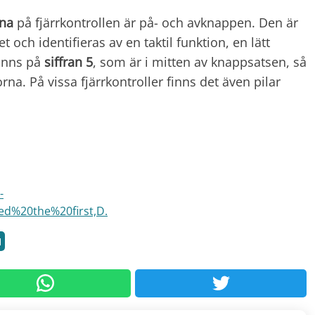
na
på fjärrkontrollen är på- och avknappen. Den är
t och identifieras av en taktil funktion, en lätt
 finns på
siffran 5
, som är i mitten av knappsatsen, så
orna. På vissa fjärrkontroller finns det även pilar
-
ed%20the%20first,D.
a