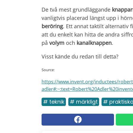
De två mest grundläggande
knappar
vanligtvis placerad längst upp i hörne
beröring
. Ett annat taktilt alternativ
att du enkelt kan hitta de andra siffr
på
volym
och
kanalknappen
.
Visst kände du redan till detta?
Source:
https://www.invent.org/inductees/robert
adler#:~:text=Robert%20Adler%20invent
# teknik
# märkligt
# praktisk