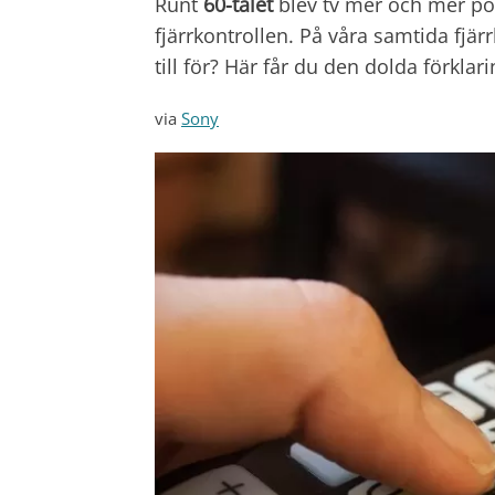
Runt
60-talet
blev tv mer och mer po
fjärrkontrollen. På våra samtida fjärr
till för? Här får du den dolda förklar
via
Sony