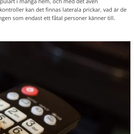
pulärt i många hem, och med det även
kontroller kan det finnas laterala prickar, vad är de
ingen som endast ett fåtal personer känner till.