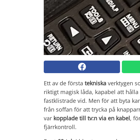
Ett av de första
tekniska
verktygen so
riktigt magisk låda, kapabel att hål
fastklistrade vid. Men för att byta k
från soffan för att trycka på knappar
var
kopplade till tv:n
via en kabel
, f
fjärrkontroll.