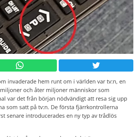
m invaderade hem runt om i världen var tv:n, en
la miljoner och åter miljoner människor som
anal var det från början nödvändigt att resa sig upp
na som satt på tv:n. De första
fjärrkontrollerna
örst senare introducerades en ny typ av trådlös