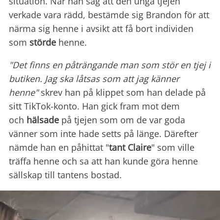
situation. När han såg att den unga tjejen
verkade vara rädd, bestämde sig Brandon för att
närma sig henne i avsikt att få bort individen
som
störde
henne.
"Det finns en påträngande man som stör en tjej i
butiken. Jag ska låtsas som att jag känner
henne"
skrev han på klippet som han delade på
sitt TikTok-konto. Han gick fram mot dem
och
hälsade
på tjejen som om de var goda
vänner som inte hade setts på länge. Därefter
nämde han en påhittat "
tant Claire
" som ville
träffa henne och sa att han kunde göra henne
sällskap till tantens bostad.