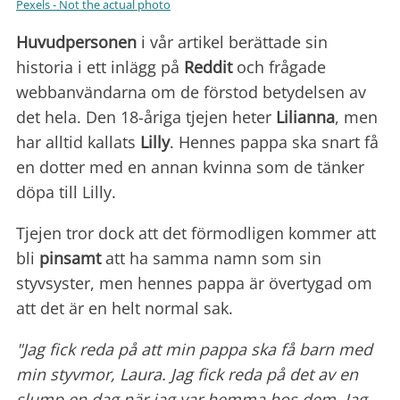
Pexels - Not the actual photo
Huvudpersonen
i vår artikel berättade sin
historia i ett inlägg på
Reddit
och frågade
webbanvändarna om de förstod betydelsen av
det hela. Den 18-åriga tjejen heter
Lilianna
, men
har alltid kallats
Lilly
. Hennes pappa ska snart få
en dotter med en annan kvinna som de tänker
döpa till Lilly.
Tjejen tror dock att det förmodligen kommer att
bli
pinsamt
att ha samma namn som sin
styvsyster, men hennes pappa är övertygad om
att det är en helt normal sak.
"Jag fick reda på att min pappa ska få barn med
min styvmor, Laura. Jag fick reda på det av en
slump en dag när jag var hemma hos dem. Jag