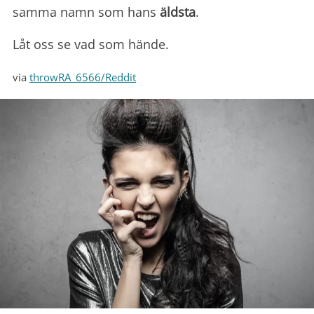
samma namn som hans
äldsta
.
Låt oss se vad som hände.
via
throwRA_6566/Reddit