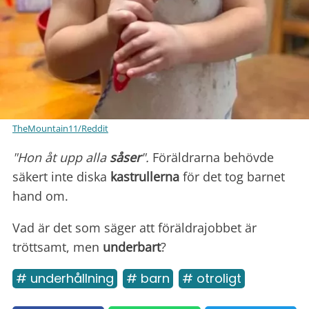
TheMountain11/Reddit
"Hon åt upp alla
såser
".
Föräldrarna behövde
säkert inte diska
kastrullerna
för det tog barnet
hand om.
Vad är det som säger att föräldrajobbet är
tröttsamt, men
underbart
?
# underhållning
# barn
# otroligt