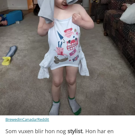
BrewedinCanada/Reddit
Som vuxen blir hon nog
stylist
. Hon har en