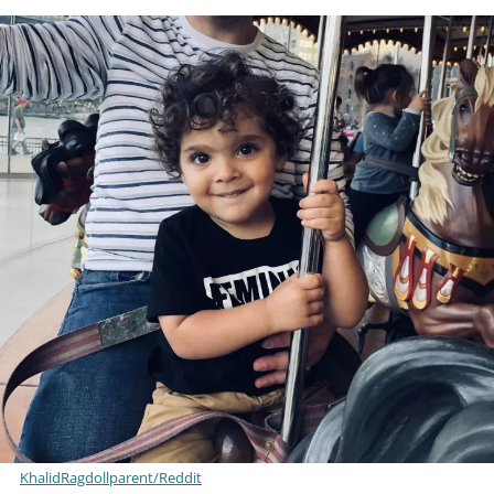
KhalidRagdollparent/Reddit