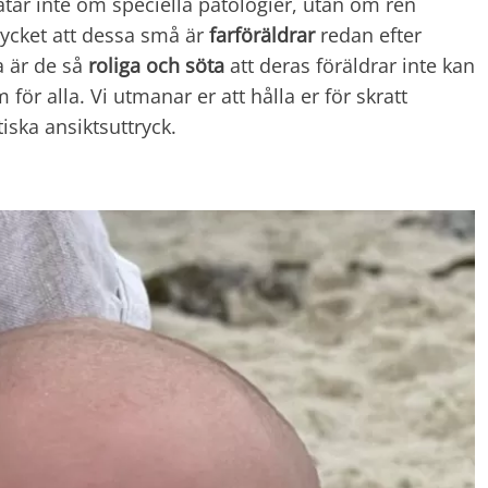
ratar inte om speciella patologier, utan om ren
trycket att dessa små är
farföräldrar
redan efter
a är de så
roliga och söta
att deras föräldrar inte kan
 för alla. Vi utmanar er att hålla er för skratt
ska ansiktsuttryck.