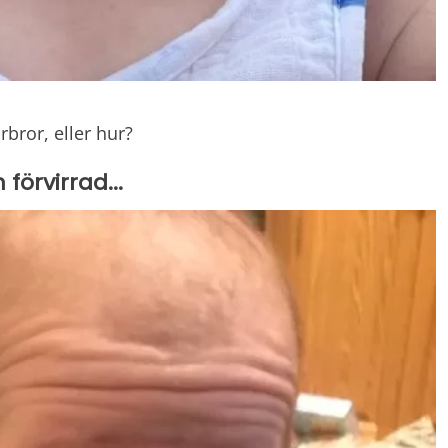
bror, eller hur?
örvirrad...