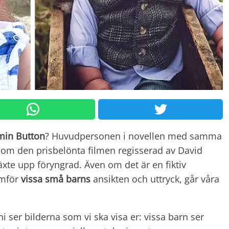
min Button
? Huvudpersonen i novellen med samma
ksom den prisbelönta filmen regisserad av David
xte upp föryngrad. Även om det är en fiktiv
amför
vissa små barns
ansikten och uttryck, går våra
i ser bilderna som vi ska visa er: vissa barn ser