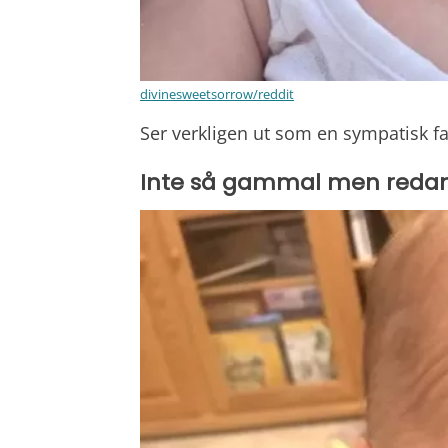
divinesweetsorrow/reddit
Ser verkligen ut som en sympatisk far
Inte så gammal men redan f