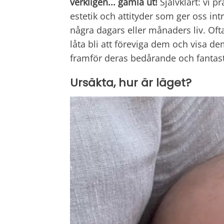
verkligen... gamla ut!
Självklart: vi p
estetik och attityder som ger oss in
några dagars eller månaders liv. Oft
låta bli att föreviga dem och visa dem
framför deras bedårande och fantasti
Ursäkta, hur är läget?