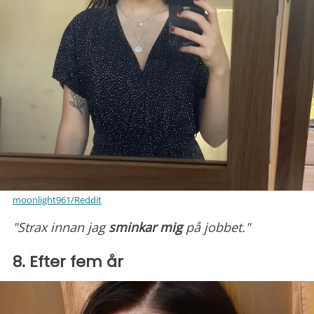
moonlight961/Reddit
"Strax innan jag
sminkar
mig
på jobbet."
8. Efter fem år