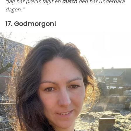
"Jag har precis tagit en
dusch
den här underbara
dagen."
17. Godmorgon!