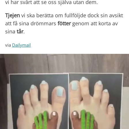
vi har svårt att se oss själva utan dem.
Tjejen
vi ska berätta om fullföljde dock sin avsikt
att få sina drömmars
fötter
genom att korta av
sina
tår
.
via
Dailymail