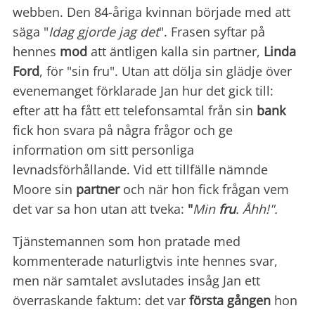
webben. Den 84-åriga kvinnan började med att
säga "
Idag gjorde jag det
". Frasen syftar på
hennes
mod
att äntligen kalla sin partner,
Linda
Ford
, för "sin fru". Utan att dölja sin glädje över
evenemanget förklarade Jan hur det gick till:
efter att ha fått ett telefonsamtal från sin
bank
fick hon svara på några frågor och ge
information om sitt personliga
levnadsförhållande. Vid ett tillfälle nämnde
Moore sin
partner
och när hon fick frågan vem
det var sa hon utan att tveka:
"
Min
fru
. Åhh!".
Tjänstemannen som hon pratade med
kommenterade naturligtvis inte hennes svar,
men när samtalet avslutades insåg Jan ett
överraskande faktum: det var
första gången
hon