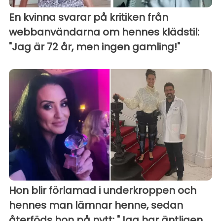
En kvinna svarar på kritiken från
webbanvändarna om hennes klädstil:
"Jag är 72 år, men ingen gamling!"
Hon blir förlamad i underkroppen och
hennes man lämnar henne, sedan
återföds hon på nytt: "Jag har äntligen