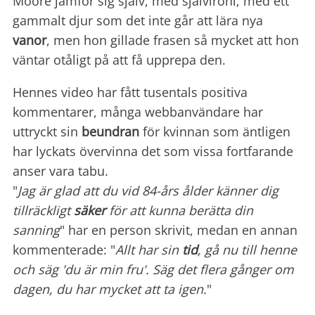
Moore jämför sig själv, med självironi, med ett
gammalt djur som det inte går att lära nya
vanor
, men hon gillade frasen så mycket att hon
väntar otåligt på att få upprepa den.
Hennes video har fått tusentals positiva
kommentarer, många webbanvändare har
uttryckt sin
beundran
för kvinnan som äntligen
har lyckats övervinna det som vissa fortfarande
anser vara tabu.
"
Jag är glad att du vid 84-års ålder känner dig
tillräckligt
säker
för att kunna berätta din
sanning
" har en person skrivit, medan en annan
kommenterade: "
Allt har sin
tid
, gå nu till henne
och säg 'du är min fru'. Säg det flera gånger om
dagen, du har mycket att ta igen.
"