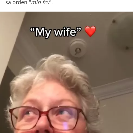
sa orden "
min fru
".