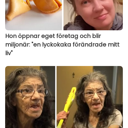
Hon öppnar eget företag och blir
miljonär: "en lyckokaka förändrade mitt
liv"