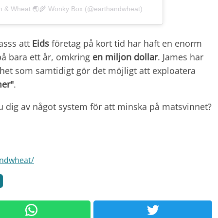
rth & Wheat 🌏🌾 Wonky Box (@earthandwheat)
asss att
Eids
företag på kort tid har haft en enorm
på bara ett år, omkring
en miljon dollar
. James har
het som samtidigt gör det möjligt att exploatera
mer"
.
 dig av något system för att minska på matsvinnet?
andwheat/
g