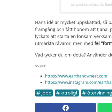
Un post condiviso da Ea
Hans idé är mycket uppskattad, så p
framgång och fått honom att tjäna, 
lyckats att starta en lönsam verksam
utmärkta råvaror, men med
fel "for
Vad tycker du om detta? Använder du
Source:
https://www.earthandwheat.com
https://www.instagram.com/earth
# jobb
# otroligt
# återvinnin