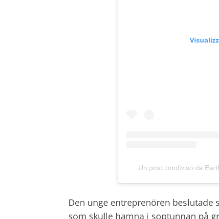
Visualiz
Un post condiviso da Ea
Den unge entreprenören beslutade sig
som skulle hamna i soptunnan på g