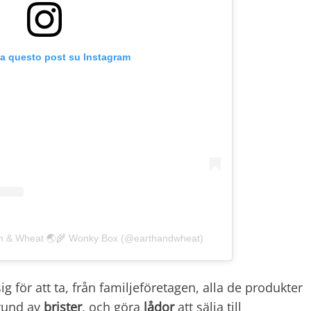
za questo post su Instagram
rth & Wheat 🌏🌾 Wonky Box (@earthandwheat)
 för att ta, från familjeföretagen, alla de produkter
rund av
brister
, och göra
lådor
att sälja till