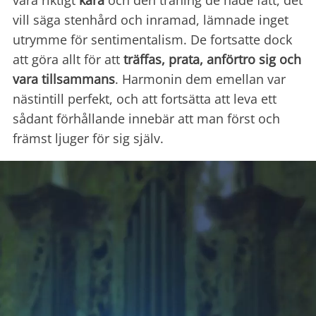
vara riktigt
kära
och den träning de hade fått, det
vill säga stenhård och inramad, lämnade inget
utrymme för sentimentalism. De fortsatte dock
att göra allt för att
träffas, prata, anförtro sig och
vara tillsammans
. Harmonin dem emellan var
nästintill perfekt, och att fortsätta att leva ett
sådant förhållande innebär att man först och
främst ljuger för sig själv.