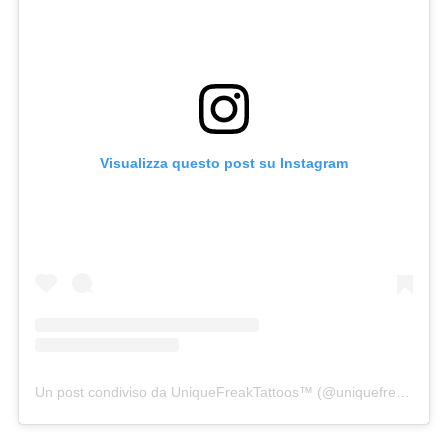
Visualizza questo post su Instagram
Un post condiviso da UniqueFreakTattoos™ (@uniquefreaktattoos)