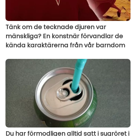
Tänk om de tecknade djuren var
mänskliga? En konstnär förvandlar de
kända karaktärerna från vår barndom
Du har förmodligen alltid satt i sugröret i