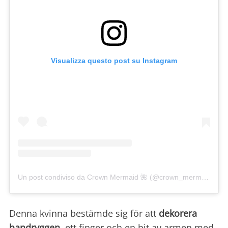
Visualizza questo post su Instagram
Un post condiviso da Crown Mermaid 🌺 (@crown_mermaid)
Denna kvinna bestämde sig för att
dekorera
handryggen
, ett finger och en bit av armen med