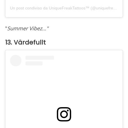
Un post condiviso da UniqueFreakTattoos™ (@uniquefreaktattoos)
"
Summer Vibez..."
13. Värdefullt