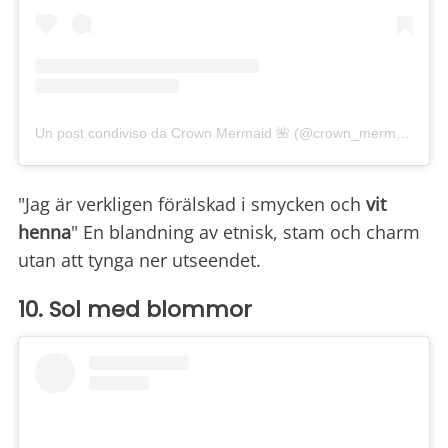
Un post condiviso da Crown Mermaid 🌺 (@crown_mermaid)
"Jag är verkligen förälskad i smycken och
vit
henna
" En blandning av etnisk, stam och charm
utan att tynga ner utseendet.
10. Sol med blommor