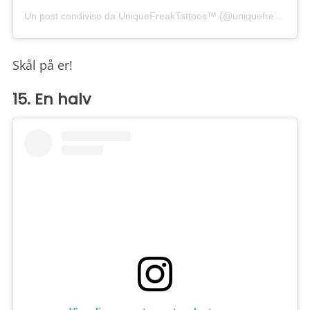
Un post condiviso da UniqueFreakTattoos™ (@uniquefreaktattoos)
Skål på er!
15. En halv