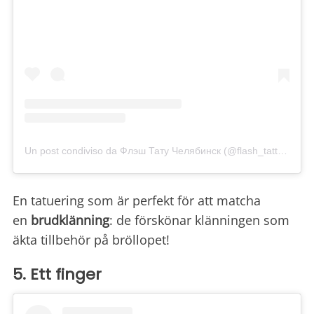
Un post condiviso da Флэш Тату Челябинск (@flash_tattoo_chelyabinsk)
En tatuering som är perfekt för att matcha
en
brudklänning
: de förskönar klänningen som
äkta tillbehör på bröllopet!
5. Ett finger