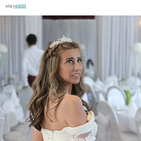
via
reddit