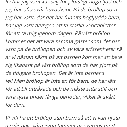
liv har jag varit känslig för plötsligt höga ljud och
jag har ofta svår huvudvärk. På de bröllop som
jag har varit, där det har funnits högljudda barn,
har jag varit tvungen att ta starka värktabletter
för att ta mig igenom dagen. På vårt bröllop
kommer det att vara samma gäster som det har
varit på de bröllopen och av våra erfarenheter så
är vi nästan säkra på att barnen kommer att bete
sig likadant på vårt bröllop som de har gjort på
de tidigare bröllopen. Det är inte barnens
fel!
Men bröllop är inte en för barn
, de har lätt
för att bli uttråkade och de måste sitta still och
vara tysta under långa perioder, vilket är svårt
för dem.
Vi vill ha ett bröllop utan barn så att vi kan njuta
av vår dag, våra egna familjer är överens med