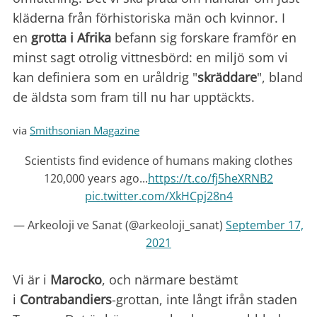
kläderna från förhistoriska män och kvinnor. I
en
grotta i Afrika
befann sig forskare framför en
minst sagt otrolig vittnesbörd: en miljö som vi
kan definiera som en uråldrig "
skräddare
", bland
de äldsta som fram till nu har upptäckts.
via
Smithsonian Magazine
Scientists find evidence of humans making clothes
120,000 years ago...
https://t.co/fj5heXRNB2
pic.twitter.com/XkHCpj28n4
— Arkeoloji ve Sanat (@arkeoloji_sanat)
September 17,
2021
Vi är i
Marocko
, och närmare bestämt
i
Contrabandiers
-grottan, inte långt ifrån staden