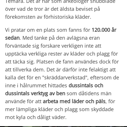
Temara. Det är här som arkeologer snubblade
över vad de tror är det äldsta beviset på
förekomsten av förhistoriska kläder.
Vi pratar om en plats som fanns för
120.000 år
sedan
. Med tanke på den avlägsna eran
förväntade sig forskare verkligen inte att
upptäcka verkliga rester av kläder och plagg för
att täcka sig. Platsen de fann användes dock för
att tillverka dem. Det är därför inte felaktigt att
kalla det för en "skräddarverkstad", eftersom de
inne i hålrummet hittades
dussintals och
dussintals verktyg av ben
som dåtidens män
använde för att
arbeta med läder och päls
, för
mer lämpliga kläder och plagg som skyddade
mot kyla och dåligt väder.