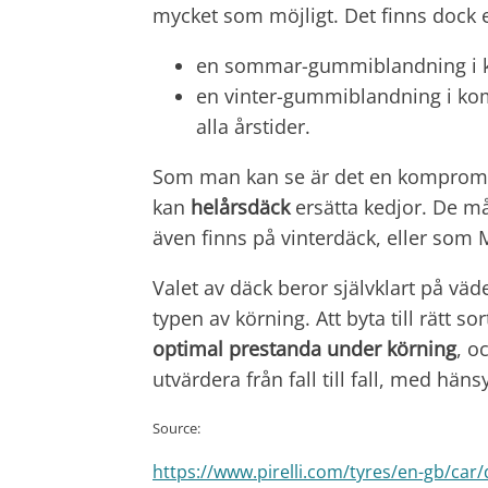
mycket som möjligt. Det finns dock
en sommar-gummiblandning i ko
en vinter-gummiblandning i ko
alla årstider.
Som man kan se är det en kompromis
kan
helårsdäck
ersätta kedjor. De m
även finns på vinterdäck, eller som
Valet av däck beror självklart på vä
typen av körning. Att byta till rätt so
optimal prestanda under körning
, o
utvärdera från fall till fall, med hän
Source:
https://www.pirelli.com/tyres/en-gb/car