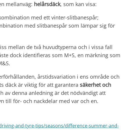
 en mellanväg:
helårsdäck
, som kan visa:
mbination med ett vinter-slitbanespår;
mbination med slitbanespår som lämpar sig för
s mellan de två huvudtyperna och i vissa fall
åste dock identifieras som M+S, en märkning som
 M&S.
derförhållanden, årstidsvariation i ens område och
rts däck är viktig för att garantera
säkerhet och
ch av denna anledning är det nödvändigt att
syn till för- och nackdelar med var och en.
/driving-and-tyre-tips/seasons/difference-summer-and-