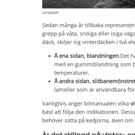
Unsplash
Sedan många år tillbaka represente
grepp på våta, snöiga eller isiga vä
däck, skiljer sig vinterdäcken i två e
Å ena sidan, blandningen
.Det h
med en gummiblandning som bibe
temperaturer.
Å andra sidan, slitbanemönstre
lameller som är användbara för 
Vanligtvis anger bilmanualen vilka
v
bäst att följa den indikationen. De
behöver sätta på kedjorna, även om de