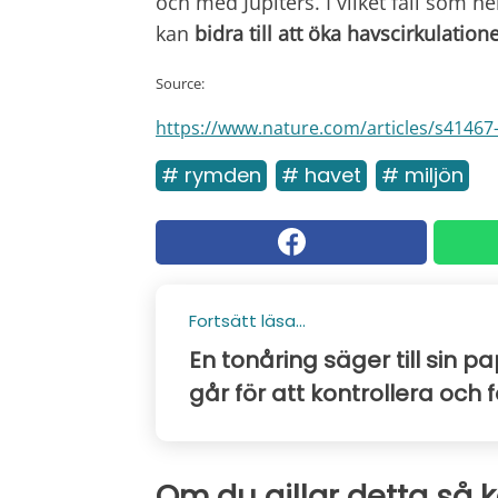
och med Jupiters. I vilket fall som h
kan
bidra till att öka havscirkulation
Source:
https://www.nature.com/articles/s41467
# rymden
# havet
# miljön
Fortsätt läsa...
En tonåring säger till sin pa
går för att kontrollera och 
Om du gillar detta så 