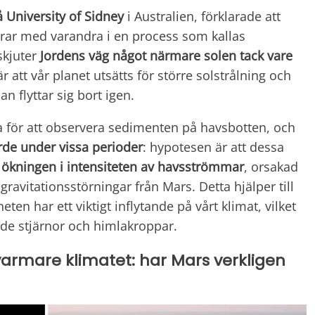
 University of Sidney
i Australien, förklarade att
rerar med varandra i en process som kallas
skjuter
J
ordens väg något närmare
solen tack vare
 att vår planet utsätts för större solstrålning och
n flyttar sig bort igen.
a för att observera sedimenten på havsbotten, och
de under vissa perioder
: hypotesen är att dessa
kningen i intensiteten
av havsströmmar
, orsakad
ravitationsstörningar från Mars. Detta hjälper till
eten har ett viktigt inflytande på vårt klimat, vilket
de stjärnor och himlakroppar.
varmare klimatet: har Mars verkligen