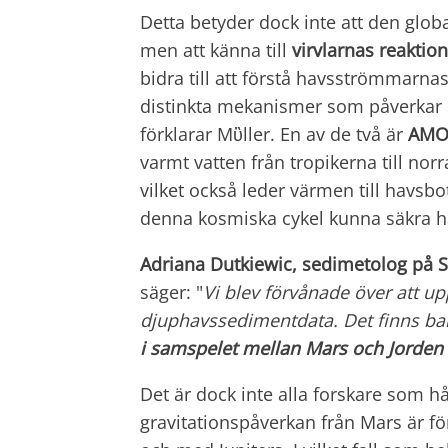
Detta betyder dock inte att den glo
men att känna till
virvlarnas reakti
bidra till att förstå havsströmmarna
distinkta mekanismer som påverkar i
förklarar Mὓller. En av de två är
AMOC
varmt vatten från tropikerna till norra
vilket också leder värmen till havsbo
denna kosmiska cykel kunna säkra h
Adriana Dutkiewic, sedimetolog på S
säger: "
Vi blev förvånade över att up
djuphavssedimentdata. Det finns bara
i samspelet mellan Mars och Jorden
Det är dock inte alla forskare som h
gravitationspåverkan från Mars är för