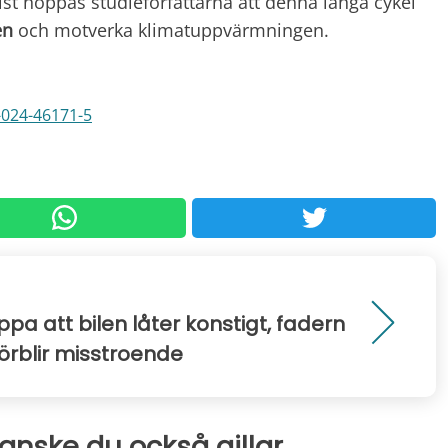
elst hoppas studieförfattarna att denna långa cykel
en
och motverka klimatuppvärmningen.
-024-46171-5
ppa att bilen låter konstigt, fadern
förblir misstroende
kanske du också gillar