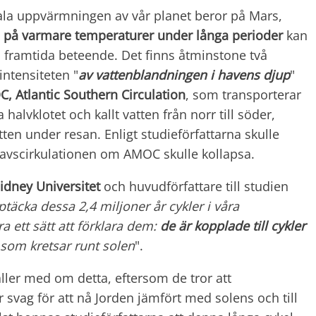
bala uppvärmningen av vår planet beror på Mars,
on på varmare temperaturer under långa perioder
kan
s framtida beteende. Det finns åtminstone två
ntensiteten "
av vattenblandningen i havens djup
"
, Atlantic Southern Circulation
, som transporterar
 halvklotet och kallt vatten från norr till söder,
tten under resan. Enligt studieförfattarna skulle
avscirkulationen om AMOC skulle kollapsa.
idney Universitet
och huvudförfattare till studien
ptäcka dessa 2,4 miljoner år cykler i våra
 ett sätt att förklara dem:
de är kopplade till cykler
som kretsar runt solen
".
åller med om detta, eftersom de tror att
 svag för att nå Jorden jämfört med solens och till