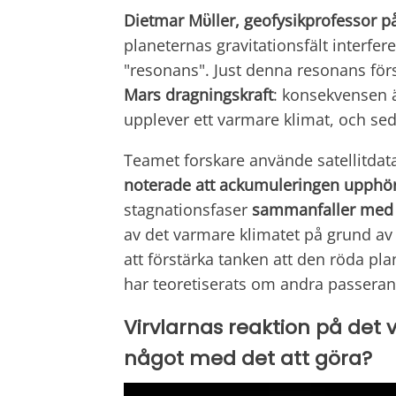
Dietmar Mὓller, geofysikprofessor på
planeternas gravitationsfält interfe
"resonans". Just denna resonans för
Mars dragningskraft
: konsekvensen är
upplever ett varmare klimat, och seda
Teamet forskare använde satellitdat
noterade att ackumuleringen upphör
stagnationsfaser
sammanfaller med ö
av det varmare klimatet på grund av g
att förstärka tanken att den röda plan
har teoretiserats om andra passeran
Virvlarnas reaktion på det 
något med det att göra?