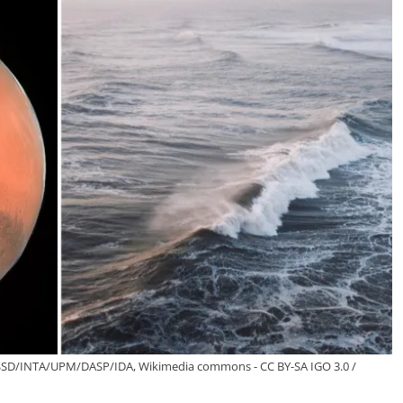
SSD/INTA/UPM/DASP/IDA, Wikimedia commons - CC BY-SA IGO 3.0 /