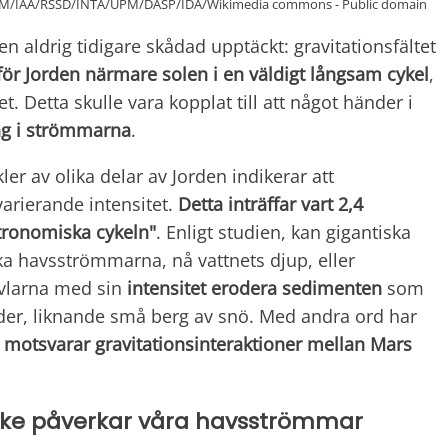
LAM/IAA/RSSD/INTA/UPM/DASP/IDA/Wikimedia commons - Public domain
n aldrig tidigare skådad upptäckt: gravitationsfältet
för Jorden närmare solen i en väldigt långsam cykel
,
. Detta skulle vara kopplat till att något händer i
ring i strömmarna
.
ler av olika delar av Jorden indikerar att
arierande intensitet.
Detta inträffar vart 2,4
stronomiska cykeln"
. Enligt studien, kan gigantiska
ska havsströmmarna, nå vattnets djup, eller
rvlarna med sin
intensitet erodera sedimenten
som
der, liknande små berg av snö. Med andra ord har
l
motsvarar gravitationsinteraktioner mellan Mars
nske påverkar våra havsströmmar