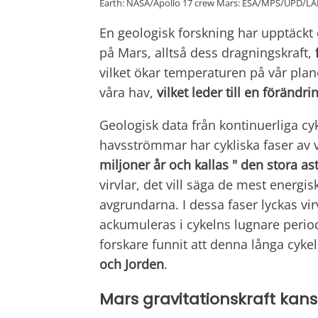
Earth: NASA/Apollo 17 crew Mars: ESA/MPS/UPD/
En geologisk forskning har upptäckt e
på Mars, alltså dess dragningskraft,
vilket ökar temperaturen på vår planet
våra hav,
vilket leder till en föränd
Geologisk data från kontinuerliga cyk
havsströmmar har cykliska faser av v
miljoner år och kallas " den stora a
virvlar, det vill säga de mest energi
avgrundarna. I dessa faser lyckas vi
ackumuleras i cykelns lugnare perio
forskare funnit att denna långa cyke
och Jorden
.
Mars gravitationskraft ka