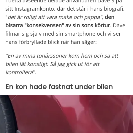
I detta avseende delade användaren Dave S på
sitt Instagramkonto, där det står i hans biografi,
"
det är roligt att vara make och pappa",
den
bisarra "konsekvensen" av sin sons körtur
. Dave
filmar sig själv med sin smartphone och vi ser
hans förbryllade blick när han säger:
"En av mina tonårssöner kom hem och sa att
bilen lät konstigt. Så jag gick ut för att
kontrollera
".
En kon hade fastnat under bilen