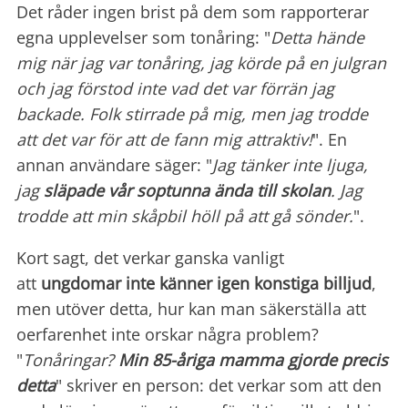
Det råder ingen brist på dem som rapporterar
egna upplevelser som tonåring: "
Detta hände
mig när jag var tonåring, jag körde på en julgran
och jag förstod inte vad det var förrän jag
backade. Folk stirrade på mig, men jag trodde
att det var för att de fann mig attraktiv!
". En
annan användare säger: "
Jag tänker inte ljuga,
jag
släpade vår soptunna ända till skolan
. Jag
trodde att min skåpbil höll på att gå sönder.
".
Kort sagt, det verkar ganska vanligt
att
ungdomar inte känner igen konstiga billjud
,
men utöver detta, hur kan man säkerställa att
oerfarenhet inte orskar några problem?
"
Tonåringar?
Min 85-åriga mamma gjorde precis
detta
" skriver en person: det verkar som att den