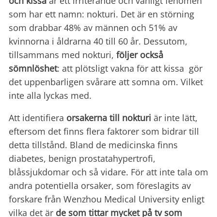
och kissa
är ett irriterande och vanligt fenomen
som har ett namn: nokturi. Det är en störning
som drabbar 48% av männen och 51% av
kvinnorna i åldrarna 40 till 60 år. Dessutom,
tillsammans med nokturi,
följer också
sömnlöshet
: att plötsligt vakna för att kissa gör
det uppenbarligen svårare att somna om. Vilket
inte alla lyckas med.
Att identifiera
orsakerna
till nokturi
är inte lätt,
eftersom det finns flera faktorer som bidrar till
detta tillstånd. Bland de medicinska finns
diabetes, benign prostatahypertrofi,
blåssjukdomar och så vidare. För att inte tala om
andra potentiella orsaker, som föreslagits av
forskare från Wenzhou Medical University enligt
vilka det är
de som tittar mycket
på tv som