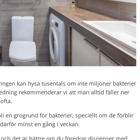
ttringen kan hysa tusentals om inte miljoner bakterier
edning rekommenderar vi att man alltid fäller ner
ofta.
i en grogrund för bakterier, speciellt om de förblir
 därför minst en gång i veckan.
a och det är bättre om du föredrar dispenser med