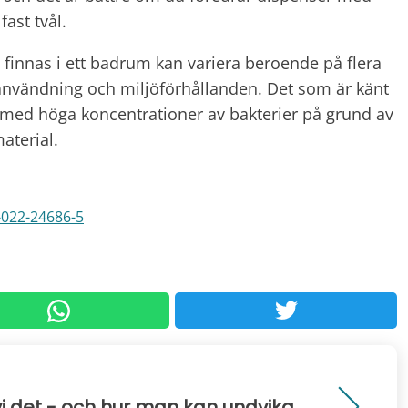
fast tvål.
 finnas i ett badrum kan variera beroende på flera
användning och miljöförhållanden. Det som är känt
r med höga koncentrationer av bakterier på grund av
aterial.
-022-24686-5
vi det - och hur man kan undvika