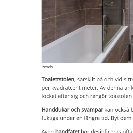
Pexels
Toalettstolen
, särskilt på och vid si
per kvadratcentimeter. Av denna anl
locket efter sig och rengör toastolen 
Handdukar och svampar
kan också bl
fuktiga under en längre tid. Byt dem
Även
handfatet
bör desinficeras oft