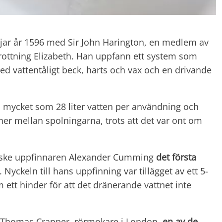
jar år 1596 med Sir John Harington, en medlem av
drottning Elizabeth. Han uppfann ett system som
d vattentåligt beck, harts och vax och en drivande
 mycket som 28 liter vatten per användning och
er mellan spolningarna, trots att det var ont om
elske uppfinnaren Alexander Cumming
det första
. Nyckeln till hans uppfinning var tillägget av ett 5-
 ett hinder för att det dränerande vattnet inte
de Thomas Crapper, rörmokare i London,
en av de