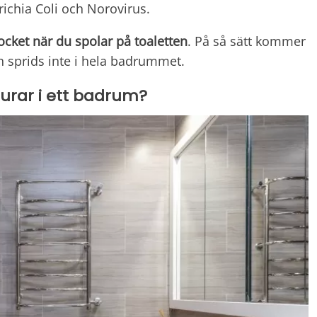
richia Coli och Norovirus.
 locket när du spolar på toaletten
. På så sätt kommer
ch sprids inte i hela badrummet.
lurar i ett badrum?