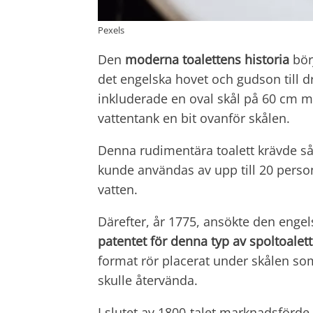
Pexels
Den
moderna toalettens historia
bör
det engelska hovet och gudson till 
inkluderade en oval skål på 60 cm me
vattentank en bit ovanför skålen.
Denna rudimentära toalett krävde så
kunde användas av upp till 20 person
vatten.
Därefter, år 1775, ansökte den eng
patentet för denna typ av spoltoalett
format rör placerat under skålen som
skulle återvända.
I slutet av 1800-talet marknadsför