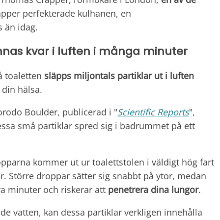
apper perfekterade kulhanen, en
 än idag.
innas kvar i luften i många minuter
 toaletten
släpps miljontals partiklar ut i luften
 din hälsa.
orodo Boulder, publicerad i "
Scientific Reports
",
dessa små partiklar spred sig i badrummet på ett
pparna kommer ut ur toalettstolen i väldigt hög fart
r. Större droppar sätter sig snabbt på ytor, medan
era minuter och riskerar att
penetrera dina lungor
.
 vatten, kan dessa partiklar verkligen innehålla