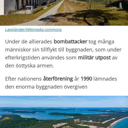
Lappländer/Wikimedia commons
Under de allierades
bombattacker
tog många
människor sin tillflykt till byggnaden, som under
efterkrigstiden användes som
militär utpost
av
den östtyska armen.
Efter nationens
återförening
år
1990
lämnades
den enorma byggnaden övergiven