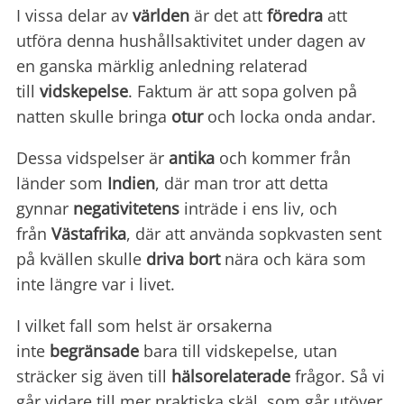
I vissa delar av
världen
är det att
föredra
att
utföra denna hushållsaktivitet under dagen av
en ganska märklig anledning relaterad
till
vidskepelse
. Faktum är att sopa golven på
natten skulle bringa
otur
och locka onda andar.
Dessa vidspelser är
antika
och kommer från
länder som
Indien
, där man tror att detta
gynnar
negativitetens
inträde i ens liv, och
från
Västafrika
, där att använda sopkvasten sent
på kvällen skulle
driva bort
nära och kära som
inte längre var i livet.
I vilket fall som helst är orsakerna
inte
begränsade
bara till vidskepelse, utan
sträcker sig även till
hälsorelaterade
frågor. Så vi
går vidare till mer praktiska skäl, som går utöver