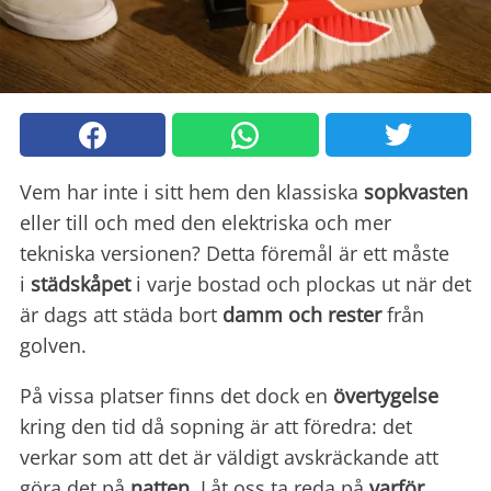
Vem har inte i sitt hem den klassiska
sopkvasten
eller till och med den elektriska och mer
tekniska versionen? Detta föremål är ett måste
i
städskåpet
i varje bostad och plockas ut när det
är dags att städa bort
damm och rester
från
golven.
På vissa platser finns det dock en
övertygelse
kring den tid då sopning är att föredra: det
verkar som att det är väldigt avskräckande att
göra det på
natten
. Låt oss ta reda på
varför
.