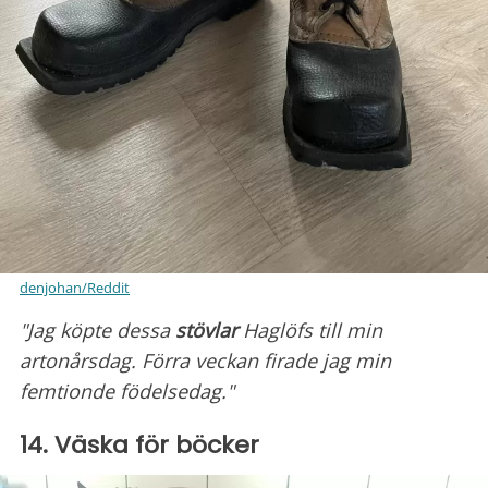
denjohan/Reddit
"Jag köpte dessa
stövlar
Haglöfs till min
artonårsdag. Förra veckan firade jag min
femtionde födelsedag."
14. Väska för böcker