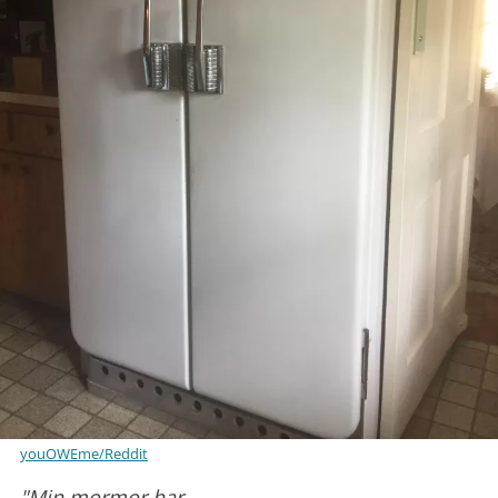
youOWEme/Reddit
"Min mormor har