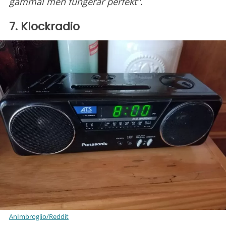
gammal men fungerar perfekt"
.
7. Klockradio
AnImbroglio/Reddit