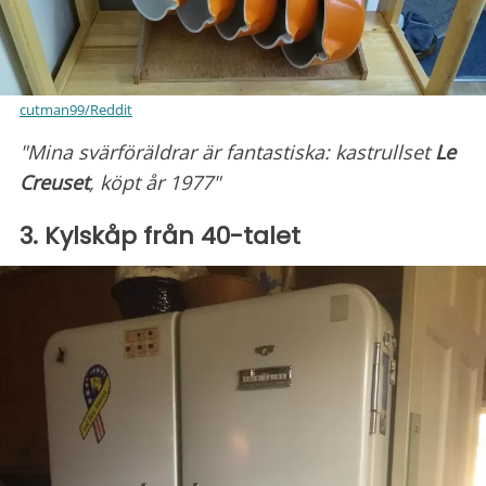
cutman99/Reddit
"Mina svärföräldrar är fantastiska: kastrullset
Le
Creuset
, köpt år 1977"
3. Kylskåp från 40-talet