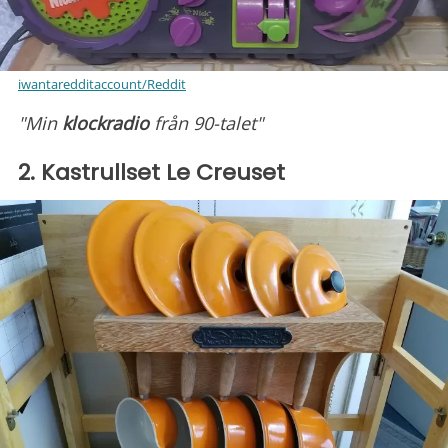
iwantaredditaccount/Reddit
"Min
klockradio
från 90-talet"
2. Kastrullset Le Creuset