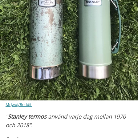
MrJwoj/Reddit
"
Stanley termos
använd varje dag mellan 1970
och 2018"
.