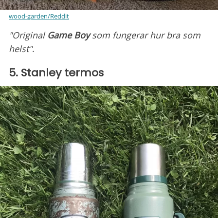
wood-garden/Reddit
"Original
Game Boy
som fungerar hur bra som
helst"
.
5. Stanley termos