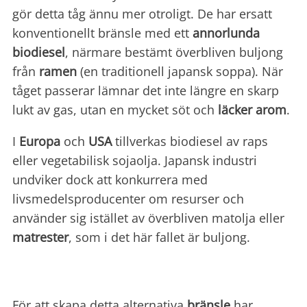
gör detta tåg ännu mer otroligt. De har ersatt
konventionellt bränsle med ett
annorlunda
biodiesel
, närmare bestämt överbliven buljong
från
ramen
(en traditionell japansk soppa). När
tåget passerar lämnar det inte längre en skarp
lukt av gas, utan en mycket söt och
läcker arom
.
I
Europa
och
USA
tillverkas biodiesel av raps
eller vegetabilisk sojaolja. Japansk industri
undviker dock att konkurrera med
livsmedelsproducenter om resurser och
använder sig istället av överbliven matolja eller
matrester
, som i det här fallet är buljong.
För att skapa detta alternativa
bränsle
har