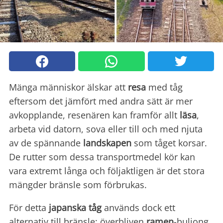
Mänga människor älskar att
resa
med tåg
eftersom det jämfört med andra sätt är mer
avkopplande, resenären kan framför allt
läsa
,
arbeta vid datorn, sova eller till och med njuta
av de spännande
landskapen
som tåget korsar.
De rutter som dessa transportmedel kör kan
vara extremt långa och följaktligen är det stora
mängder bränsle som förbrukas.
För detta
japanska tåg
används dock ett
alternativ till bränsle: överbliven
ramen
-buljong