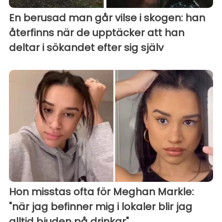
En berusad man går vilse i skogen: han
återfinns när de upptäcker att han
deltar i sökandet efter sig själv
Hon misstas ofta för Meghan Markle:
"när jag befinner mig i lokaler blir jag
alltid bjuden på drinkar"