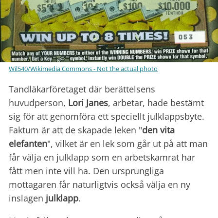
Wil540/Wikimedia Commons - Not the actual photo
Tandläkarföretaget där berättelsens
huvudperson,
Lori Janes
, arbetar, hade bestämt
sig för att genomföra ett speciellt julklappsbyte.
Faktum är att de skapade leken "
den vita
elefanten
", vilket är en lek som går ut på att man
får välja en julklapp som en arbetskamrat har
fått men inte vill ha. Den ursprungliga
mottagaren får naturligtvis också välja en ny
inslagen
julklapp
.