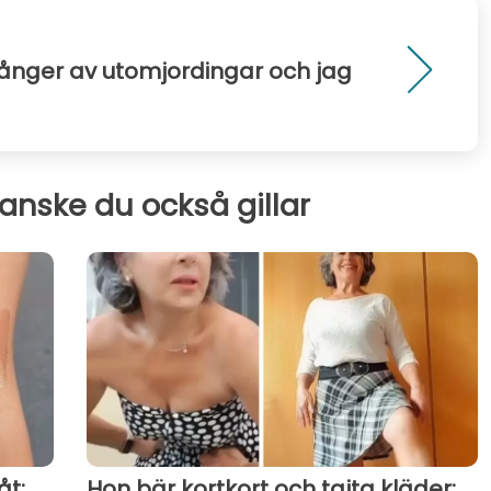
 gånger av utomjordingar och jag
kanske du också gillar
åt:
Hon bär kortkort och tajta kläder: