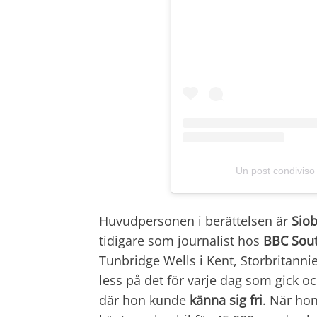
Un post condiviso
Huvudpersonen i berättelsen är
Sio
tidigare som journalist hos
BBC Sout
Tunbridge Wells i Kent, Storbritannie
less på det för varje dag som gick och
där hon kunde
känna sig fri
. När ho