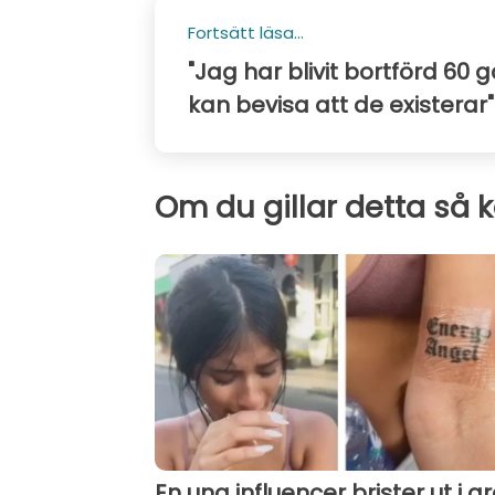
Fortsätt läsa...
"Jag har blivit bortförd 60
kan bevisa att de existerar"
Om du gillar detta så 
En ung influencer brister ut i gr