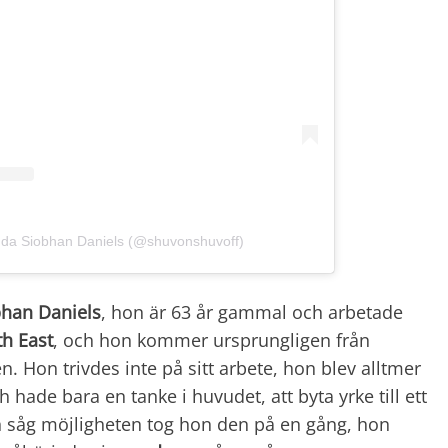
 da Siobhan Daniels (@shuvonshuvoff)
bhan Daniels
, hon är 63 år gammal och arbetade
h East
, och hon kommer ursprungligen från
n. Hon trivdes inte på sitt arbete, hon blev alltmer
 hade bara en tanke i huvudet, att byta yrke till ett
n såg möjligheten tog hon den på en gång, hon