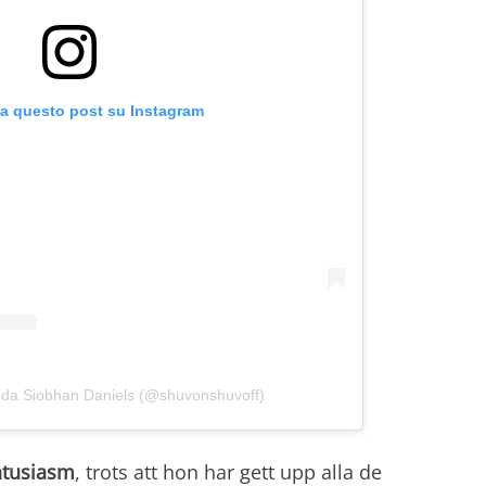
za questo post su Instagram
 da Siobhan Daniels (@shuvonshuvoff)
ntusiasm
, trots att hon har gett upp alla de