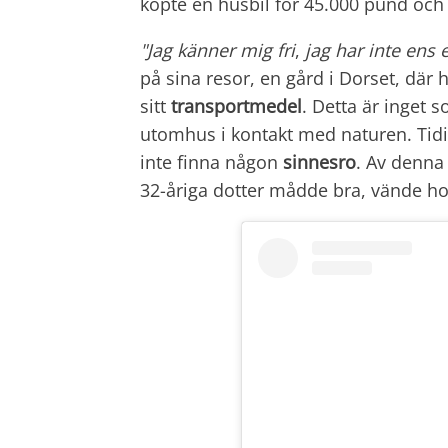
köpte en husbil för 45.000 pund och
"Jag känner mig fri
,
jag har inte ens 
på sina resor, en gård i Dorset, där
sitt
transportmedel
. Detta är inget 
utomhus i kontakt med naturen. Tidi
inte finna någon
sinnesro
. Av denna 
32-åriga dotter mådde bra, vände hon 