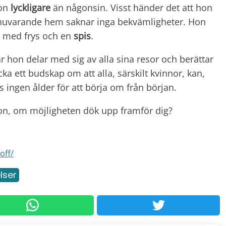
hon
lyckligare
än någonsin. Visst händer det att hon
 nuvarande hem saknar inga bekvämligheter. Hon
med frys och en
spis
.
r hon delar med sig av alla sina resor och berättar
icka ett budskap om att alla, särskilt kvinnor, kan,
ns ingen ålder för att börja om från början.
on, om möjligheten dök upp framför dig?
off/
lser