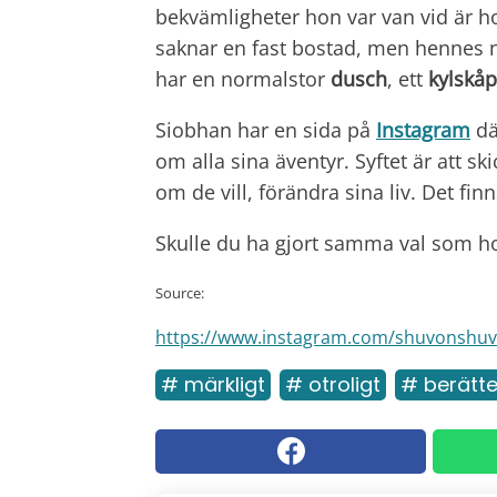
bekvämligheter hon var van vid är 
saknar en fast bostad, men hennes
har en normalstor
dusch
, ett
kylskåp
Siobhan har en sida på
Instagram
dä
om alla sina äventyr. Syftet är att sk
om de vill, förändra sina liv. Det fin
Skulle du ha gjort samma val som h
Source:
https://www.instagram.com/shuvonshuv
# märkligt
# otroligt
# berätte