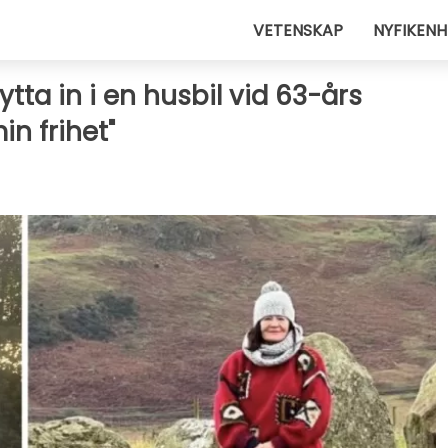
VETENSKAP
NYFIKENH
lytta in i en husbil vid 63-års
in frihet"