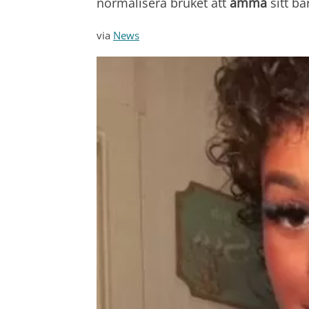
normalisera bruket att
amma
sitt ba
via
News