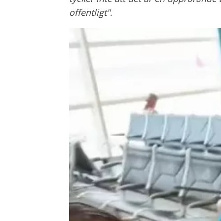
offentligt"
.