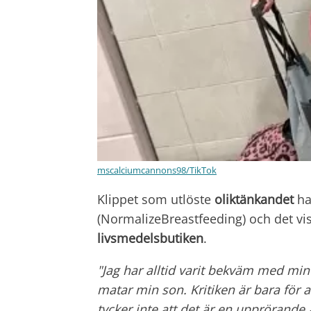
mscalciumcannons98/TikTok
Klippet som utlöste
oliktänkandet
ha
(NormalizeBreastfeeding) och det vi
livsmedelsbutiken
.
"Jag har alltid varit bekväm med min k
matar min son. Kritiken är bara för a
tycker inte att det är en upprörande