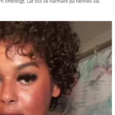
rn offentligt. Låt oss se närmare på hennes val.