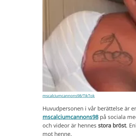
mscalciumcannons98/TikTok
Huvudpersonen i vår berättelse ä
mscalciumcannons98
på sociala med
och videor är hennes
stora bröst
. En
mot henne.