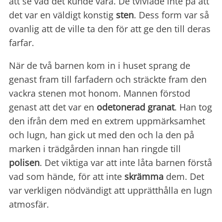
att se vad det kunde vara. De tvivlade inte på att
det var en väldigt konstig
sten
. Dess form var så
ovanlig att de ville ta den för att ge den till deras
farfar.
När de två barnen kom in i huset sprang de
genast fram till farfadern och sträckte fram den
vackra stenen mot honom. Mannen förstod
genast att det var en
odetonerad granat
. Han tog
den ifrån dem med en extrem uppmärksamhet
och lugn, han gick ut med den och la den på
marken i trädgården innan han ringde till
polisen
. Det viktiga var att inte låta barnen förstå
vad som hände, för att inte
skrämma
dem. Det
var verkligen nödvändigt att upprätthålla en lugn
atmosfär.