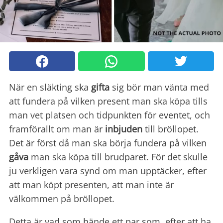
När en släkting ska
gifta
sig bör man vänta med
att fundera på vilken present man ska köpa tills
man vet platsen och tidpunkten för eventet, och
framförallt om man är
inbjuden
till bröllopet.
Det är först då man ska börja fundera på vilken
gåva
man ska köpa till brudparet. För det skulle
ju verkligen vara synd om man upptäcker, efter
att man köpt presenten, att man inte är
välkommen på bröllopet.
Detta är vad som hände ett par som, efter att ha