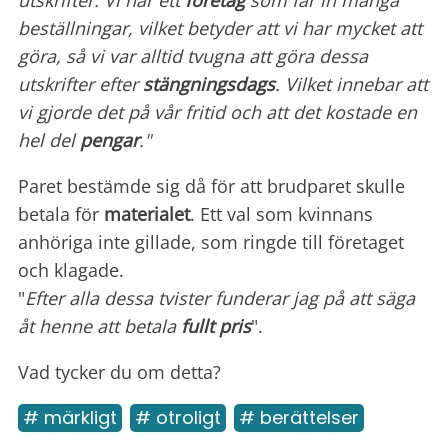
utskrifter. Vi har ett
företag
som får in många
beställningar, vilket betyder att vi har mycket att
göra, så vi var alltid tvugna att göra dessa
utskrifter efter
stängningsdags
. Vilket innebar att
vi gjorde det på vår fritid och att det kostade en
hel del
pengar
."
Paret bestämde sig då för att brudparet skulle
betala för
materialet
. Ett val som kvinnans
anhöriga inte gillade, som ringde till företaget
och klagade.
"
Efter alla dessa tvister funderar jag på att säga
åt henne att betala
fullt pris
".
Vad tycker du om detta?
# märkligt
# otroligt
# berättelser