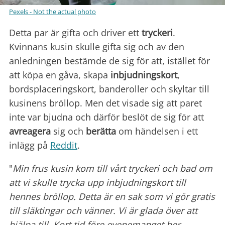
Pexels - Not the actual photo
Detta par är gifta och driver ett
tryckeri
.
Kvinnans kusin skulle gifta sig och av den
anledningen bestämde de sig för att, istället för
att köpa en gåva, skapa
inbjudningskort
,
bordsplaceringskort, banderoller och skyltar till
kusinens bröllop. Men det visade sig att paret
inte var bjudna och därför beslöt de sig för att
avreagera
sig och
berätta
om händelsen i ett
inlägg på
Reddit
.
"
Min frus kusin kom till vårt tryckeri och bad om
att vi skulle trycka upp inbjudningskort till
hennes bröllop. Detta är en sak som vi gör gratis
till släktingar och vänner. Vi är glada över att
hjälpa till. Kort tid före evenemanget ber