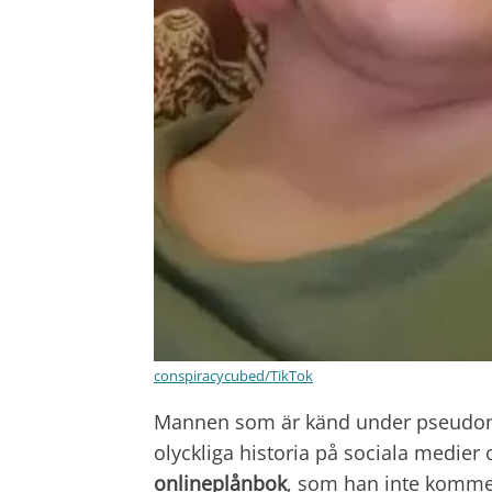
conspiracycubed/TikTok
Mannen som är känd under pseud
olyckliga historia på sociala medie
onlineplånbok
, som han inte kommer