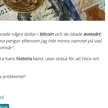
erade några dollar i
bitcoin
och de ökade
avsevärt
,
ina pengar eftersom jag inte minns namnet på vad
omsår".
öra hans
historia
känd, utan också för att höra om
sa problemet?
ed
lser