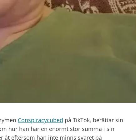
onymen
Conspiracycubed
på TikTok, berättar sin
r om hur han har en enormt stor summa i sin
 åt eftersom han inte minns svaret på