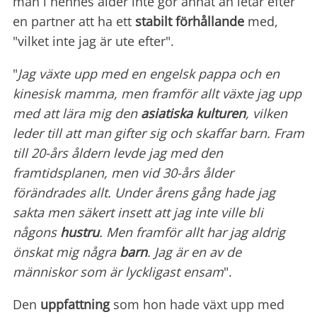
män i hennes ålder inte gör annat än letar efter
en partner att ha ett
stabilt
förhållande
med,
"vilket inte jag är ute efter".
"
Jag växte upp med en engelsk pappa och en
kinesisk mamma, men framför allt växte jag upp
med att lära mig den
asiatiska kulturen
, vilken
leder till att man gifter sig och skaffar barn. Fram
till 20-års åldern levde jag med den
framtidsplanen, men vid 30-års ålder
förändrades allt. Under årens gång hade jag
sakta men säkert insett att jag inte ville bli
någons
hustru
. Men framför allt har jag aldrig
önskat mig några
barn
. Jag är en av de
människor som är lyckligast ensam
".
Den
uppfattning
som hon hade växt upp med