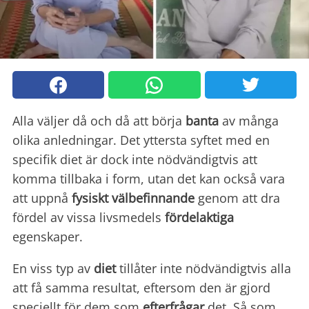
Alla väljer då och då att börja
banta
av många
olika anledningar. Det yttersta syftet med en
specifik diet är dock inte nödvändigtvis att
komma tillbaka i form, utan det kan också vara
att uppnå
fysiskt välbefinnande
genom att dra
fördel av vissa livsmedels
fördelaktiga
egenskaper.
En viss typ av
diet
tillåter inte nödvändigtvis alla
att få samma resultat, eftersom den är gjord
speciellt för dem som
efterfrågar
det. Så som