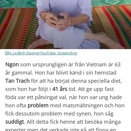
Độc Lạ Bình Dương/YouTube- Screenshot
Ngon
som ursprungligen är från Vietnam är 63
år gammal. Hon har blivit känd i sin hemstad
Tan Trach
för att ha börjat denna speciella diet,
som hon har följt i
41 års
tid. Att ge upp fast
föda var ett påtvingat val, när hon var ung hade
hon ofta
problem
med matsmältningen och hon
fick dessutom problem med synen, hon såg
suddigt
. Allt detta fick henne att besöka många
experter men det verkade inte gå att finna en