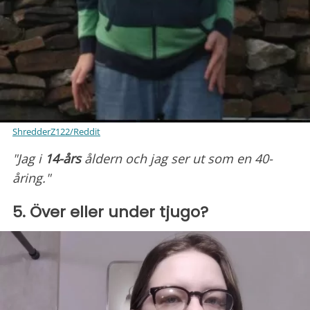
ShredderZ122/Reddit
"Jag i
14-års
åldern och jag ser ut som en 40-
åring."
5. Över eller under tjugo?