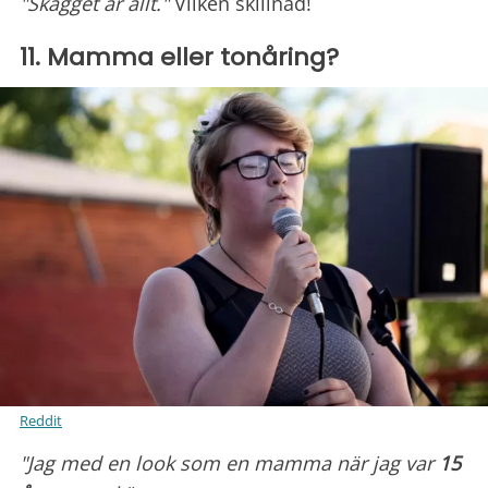
"Skägget är allt."
Vilken skillnad!
11. Mamma eller tonåring?
Reddit
"Jag med en look som en mamma när jag var
15