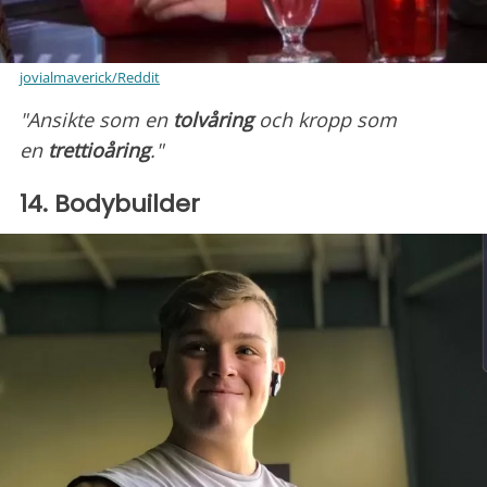
jovialmaverick/Reddit
"Ansikte som en
tolvåring
och kropp som
en
trettioåring
."
14. Bodybuilder