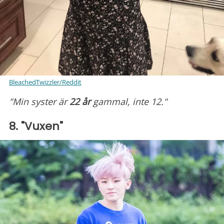
BleachedTwizzler/Reddit
"Min syster är
22 år
gammal, inte 12."
8. "Vuxen"