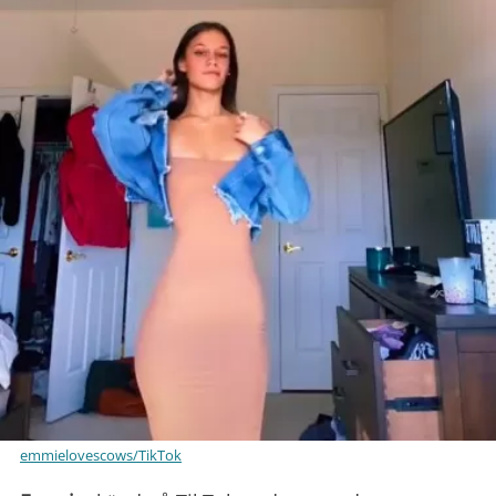
emmielovescows/TikTok