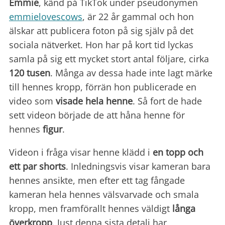
Emmie
, känd på TikTok under pseudonymen
emmielovescows
, är 22 år gammal och hon
älskar att publicera foton på sig själv på det
sociala nätverket. Hon har på kort tid lyckas
samla på sig ett mycket stort antal följare, cirka
120 tusen
. Många av dessa hade inte lagt märke
till hennes kropp, förrän hon publicerade en
video som
visade hela henne
. Så fort de hade
sett videon började de att håna henne för
hennes
figur
.
Videon i fråga visar henne klädd i
en topp och
ett par shorts
. Inledningsvis visar kameran bara
hennes ansikte, men efter ett tag fångade
kameran hela hennes välsvarvade och smala
kropp, men framförallt hennes väldigt
långa
överkropp
. Just denna sista detalj har