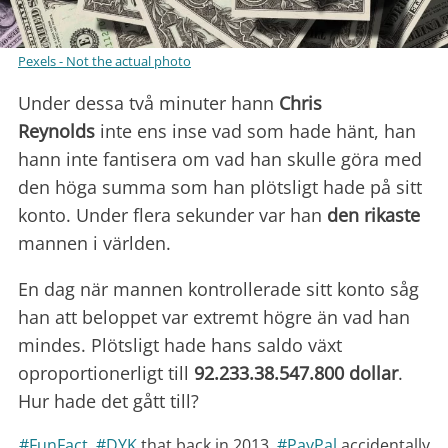
Pexels - Not the actual photo
Under dessa två minuter hann
Chris
Reynolds
inte ens inse vad som hade hänt, han
hann inte fantisera om vad han skulle göra med
den höga summa som han plötsligt hade på sitt
konto. Under flera sekunder var han
den rikaste
mannen i världen.
En dag när mannen kontrollerade sitt konto såg
han att beloppet var extremt högre än vad han
mindes. Plötsligt hade hans saldo växt
oproportionerligt till
92.233.38.547.800 dollar
.
Hur hade det gått till?
#FunFact
.
#DYK
that back in 2013,
#PayPal
accidentally