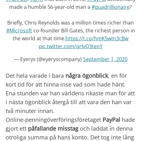
made a humble 56-year-old man a
#quadrillionaire
?
Briefly, Chris Reynolds was a million times richer than
#Microsoft
co-founder Bill Gates, the richest person in
the world at that time.
https://t.co/hmK5wm3cBw
pic.twitter.com/qrIvQ3teoY
— Eyerys (@eyeryscompany)
September 1, 2020
Det hela varade i bara
några ögonblick
, en för
kort tid för att hinna inse vad som hade hänt.
Ena stunden var han världens rikaste man för att
i nästa ögonblick återgå till att vara den han var
två minuter innan.
Online-penningöverföringsföretaget
PayPal
hade
gjort ett
påfallande misstag
och laddat in denna
otroliga summa på hans konto. Det tog inte lång