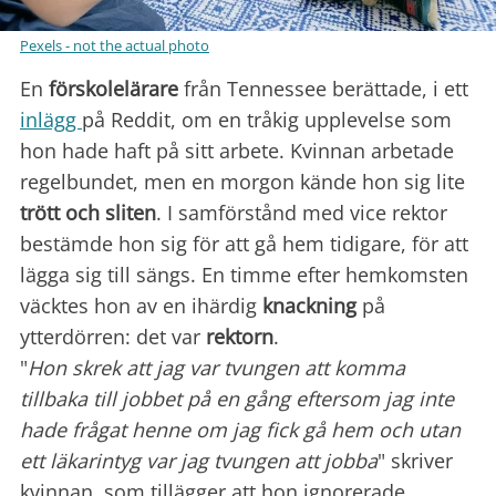
Pexels - not the actual photo
En
förskolelärare
från Tennessee berättade, i ett
inlägg
på Reddit, om en tråkig upplevelse som
hon hade haft på sitt arbete. Kvinnan arbetade
regelbundet, men en morgon kände hon sig lite
trött och sliten
. I samförstånd med vice rektor
bestämde hon sig för att gå hem tidigare, för att
lägga sig till sängs. En timme efter hemkomsten
väcktes hon av en ihärdig
knackning
på
ytterdörren: det var
rektorn
.
"
Hon skrek att jag var tvungen att komma
tillbaka till jobbet på en gång eftersom jag inte
hade frågat henne om jag fick gå hem och utan
ett läkarintyg var jag tvungen att jobba
" skriver
kvinnan, som tillägger att hon ignorerade