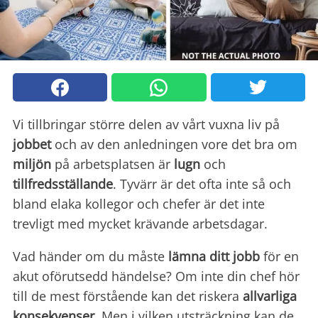
Vi tillbringar större delen av vårt vuxna liv på
jobbet
och av den anledningen vore det bra om
miljön
på arbetsplatsen är
lugn
och
tillfredsställande
. Tyvärr är det ofta inte så och
bland elaka kollegor och chefer är det inte
trevligt med mycket krävande arbetsdagar.
Vad händer om du måste
lämna ditt jobb
för en
akut oförutsedd händelse? Om inte din chef hör
till de mest förstående kan det riskera
allvarliga
konsekvenser
. Men i vilken utsträckning kan de