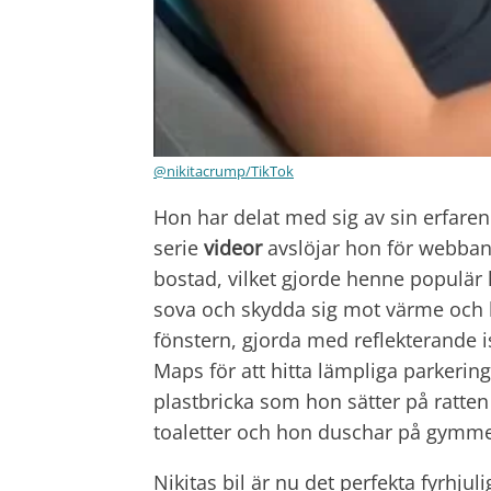
@nikitacrump/TikTok
Hon har delat med sig av sin erfare
serie
videor
avslöjar hon för webba
bostad, vilket gjorde henne populär ho
sova och skydda sig mot värme och 
fönstern, gjorda med reflekterande i
Maps för att hitta lämpliga parkering
plastbricka som hon sätter på ratte
toaletter och hon duschar på gymme
Nikitas bil är nu det perfekta fyrh