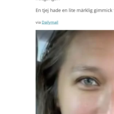
En tjej hade en lite märklig gimmick f
via
Dailymail