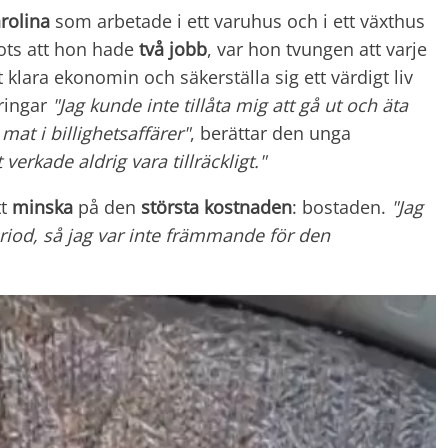
rolina
som arbetade i ett varuhus och i ett växthus
rots att hon hade
två jobb
, var hon tvungen att varje
 klara ekonomin och säkerställa sig ett värdigt liv
ringar
"Jag kunde inte tillåta mig att gå ut och äta
at i billighetsaffärer"
, berättar den unga
erkade aldrig vara tillräckligt."
tt
minska
på den
största kostnaden
: bostaden.
"Jag
period, så jag var inte främmande för den