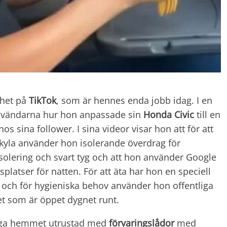
nhet på
TikTok
, som är hennes enda jobb idag. I en
nvändarna hur hon anpassade sin
Honda
Civic
till en
s sina follower. I sina videor visar hon att för att
kyla använder hon isolerande överdrag för
solering och svart tyg och att hon använder Google
splatser för natten. För att äta har hon en speciell
n och för hygieniska behov använder hon offentliga
t som är öppet dygnet runt.
juliga hemmet utrustad med
förvaringslådor
med