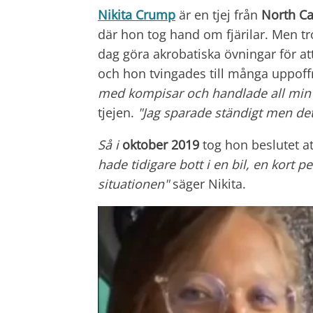
Nikita Crump
är en tjej från
North Ca
där hon tog hand om fjärilar. Men t
dag göra akrobatiska övningar för att
och hon tvingades till många uppoff
med kompisar och handlade all min m
tjejen.
"Jag sparade ständigt men det v
Så i
oktober 2019
tog hon beslutet a
hade tidigare bott i en bil, en kort 
situationen"
säger Nikita.