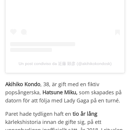
Un post condiviso da 近藤 顕彦 (@akihikokondosk)
Akihiko Kondo
, 38, är gift med en fiktiv
popsångerska,
Hatsune Miku,
som skapades på
datorn för att följa med Lady Gaga på en turné.
Paret hade tydligen haft en
tio år lång
kärlekshistoria innan de gifte sig, på ett
uppenbarligen inofficiellt sätt, år 2018. I ritualen